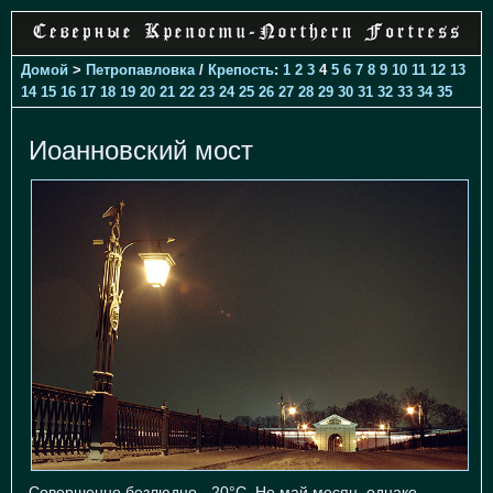
Домой
>
Петропавловка
/
Крепость
:
1
2
3
4
5
6
7
8
9
10
11
12
13
14
15
16
17
18
19
20
21
22
23
24
25
26
27
28
29
30
31
32
33
34
35
Иоанновский мост
Совершенно безлюдно. -20°С. Не май месяц, однако...