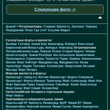
Следующее фото ->
Домой
> Петропавловка:
Главная
Крепость
Арсенал
Тюрьма
Наводнение
План
Где это?
Ссылки
Видео
Сухопутные форты и крепости:
Выборг
Гатчина
Замок Бип
Ивангород
Изборск
Кексгольм
Кирилловский Монастырь
Копорье
Новгород
Петропавловка
Печорcкий монастырь
Порхов
Псков
Старая Ладога
Тихвин
Шлиссельбург
Замок Разеборг
Кастельхольм
Кюменлинна
Лапеенранта
Савонлинна
Тааветти
Турку
Хамина
Хямеенлинна
Висбю
Форт Хойторп
Фредрикстад
Фредрикстен
Хегра
Аренсбург
Нарва
Таллинн
Антипатрис
Иерусалим
Кесария
Масада
Форт Латрун
Морские крепости и форты:
Кронштадт: город и о. Котлин
Кронштадт: форты Северные
Кронштадт: Форты Южные
Тронгзунд
Форт Александр
Форт Ино
Форт Красная Горка
Свартхольм
Свеаборг
Ханко
Ваксхольм
Марстранд
Форт Сиарё
Оскарсборг
Артиллерийские батареи и отдельные орудия:
Форт Хёмсо
Укрепрайоны и оборонительные линии:
Карельский УР
Крепость Ленинград
КрУР
Линия ВТ
Линия
Маннергейма
Невский пятачок
Линия Салпа
Линия Харпарског