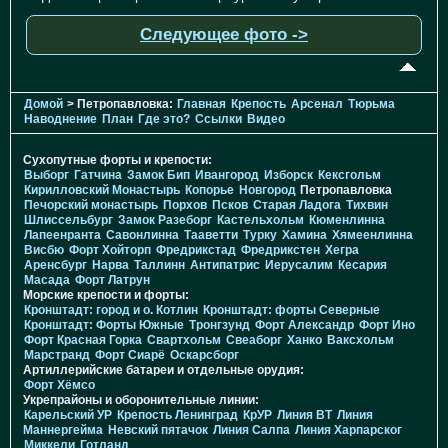
Следующее фото ->
Домой
> Петропавловка:
Главная
Крепость
Арсенал
Тюрьма
Наводнение
План
Где это?
Ссылки
Видео
Сухопутные форты и крепости:
Выборг
Гатчина
Замок Бип
Ивангород
Изборск
Кексгольм
Кирилловский Монастырь
Копорье
Новгород
Петропавловка
Печорcкий монастырь
Порхов
Псков
Старая Ладога
Тихвин
Шлиссельбург
Замок Разеборг
Кастельхольм
Кюменлинна
Лапеенранта
Савонлинна
Тааветти
Турку
Хамина
Хямеенлинна
Висбю
Форт Хойторп
Фредрикстад
Фредрикстен
Хегра
Аренсбург
Нарва
Таллинн
Антипатрис
Иерусалим
Кесария
Масада
Форт Латрун
Морские крепости и форты:
Кронштадт: город и о. Котлин
Кронштадт: форты Северные
Кронштадт: Форты Южные
Тронгзунд
Форт Александр
Форт Ино
Форт Красная Горка
Свартхольм
Свеаборг
Ханко
Ваксхольм
Марстранд
Форт Сиарё
Оскарсборг
Артиллерийские батареи и отдельные орудия:
Форт Хёмсо
Укрепрайоны и оборонительные линии:
Карельский УР
Крепость Ленинград
КрУР
Линия ВТ
Линия
Маннергейма
Невский пятачок
Линия Салпа
Линия Харпарског
Миккели
Готланд