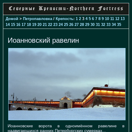
Домой
>
Петропавловка
/
Крепость
:
1
2
3
4
5
6
7
8
9
10
11
12
13
14
15
16
17
18
19
20
21
22
23
24
25
26
27
28
29
30
31
32
33
34
35
Иоанновский равелин
Иоанновские ворота в одноимённом равелине в
надвигающихся ранних Петербургских сумерках...