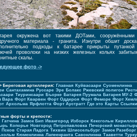
тарея окружена вот такими ДОТами, сооружёнными
дручного материала - гранита. Изнутри обшит доска
полнительно подходы к батарее прикрыты путанкой
лючей проволоки на низких железных кольях забиты
анитные скалы.
едующее фото ->
> Береговая артиллерия:
Главная
Куйвасаари
Суоменлиннa
ри
Сантахамина
Руссаре
Эре
Болакс
Ржевский полигон
Рист
асаари
Тиуринсаари
Бъорке
Батарея Пуумала
Батарея МУ-2
Ф
я Вара
Форт Кварвен
Форт Оддероя
Форт Феморе
Форт Хемл
рт
Архольма
Ярфлотта
Форт Аустратт
Где это
Карты
Ссылк
тные форты и крепости:
Гатчина
Замок Бип
Ивангород
Изборск
Кексгольм
Кириллов
ырь
Копорье
Новгород
Петропавловка
Печорcкий монастыр
Псков
Старая Ладога
Тихвин
Шлиссельбург
Замок Разеборг
ьхольм
Кюменлинна
Лапеенранта
Савонлинна
Тааветти
Турку