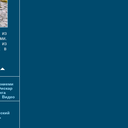
 из
ми.
 из
х в
иниеми
искар
ига
и
Видео
ский
ь