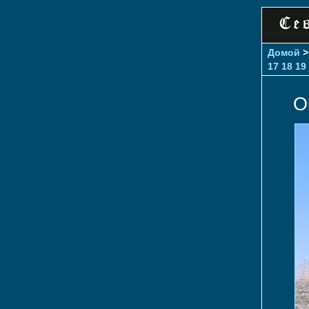
Домой
17
18
19
О