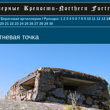
>
Береговая артиллерия
/
Руссаре
:
1
2
3
4
5
6
7
8
9
10
11
12
13
1
20
21
22
23
24
25
26
27
28
29
30
гневая точка