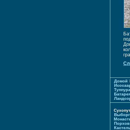
Ба
по
До
ко
гр
Сл
Домой
Исосаа
Туппур
Батаре
Ландсо
Сухопу
Выборг
Монаст
Порхов
Кастел