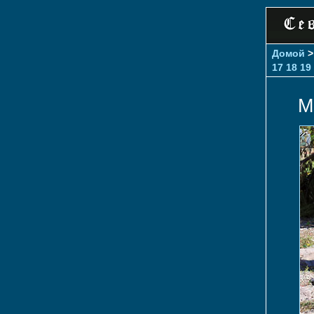
Домой
17
18
19
М