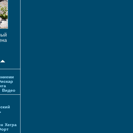
ный
ена
иниеми
искар
ига
и
Видео
ский
ь
ен
Хегра
Форт