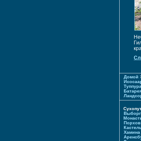
Не
Ги
кр
Сл
Домой
Исосаа
Туппур
Батаре
Ландсо
Сухопу
Выборг
Монаст
Порхов
Кастел
Хамина
Аренсб