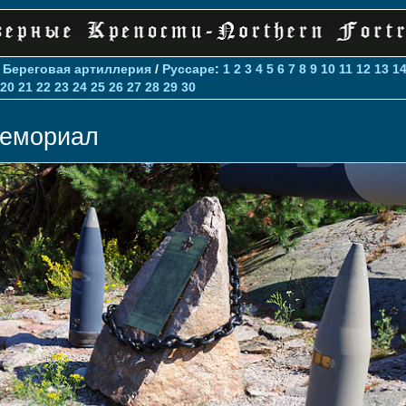
>
Береговая артиллерия
/
Руссаре
:
1
2
3
4
5
6
7
8
9
10
11
12
13
1
20
21
22
23
24
25
26
27
28
29
30
емориал