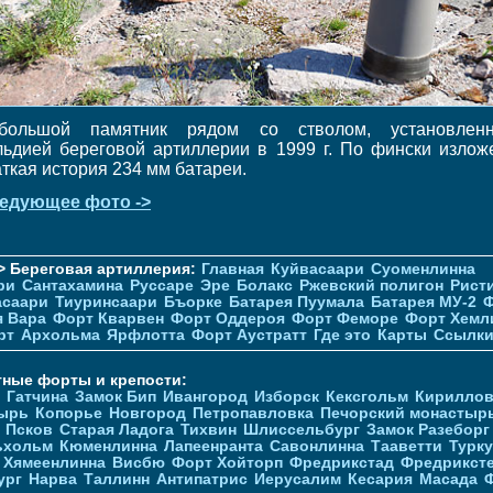
большой памятник рядом со стволом, установлен
льдией береговой артиллерии в 1999 г. По фински излож
аткая история 234 мм батареи.
едующее фото ->
> Береговая артиллерия:
Главная
Куйвасаари
Суоменлиннa
ри
Сантахамина
Руссаре
Эре
Болакс
Ржевский полигон
Рист
асаари
Тиуринсаари
Бъорке
Батарея Пуумала
Батарея МУ-2
Ф
я Вара
Форт Кварвен
Форт Оддероя
Форт Феморе
Форт Хемл
рт
Архольма
Ярфлотта
Форт Аустратт
Где это
Карты
Ссылк
тные форты и крепости:
Гатчина
Замок Бип
Ивангород
Изборск
Кексгольм
Кириллов
ырь
Копорье
Новгород
Петропавловка
Печорcкий монастыр
Псков
Старая Ладога
Тихвин
Шлиссельбург
Замок Разеборг
ьхольм
Кюменлинна
Лапеенранта
Савонлинна
Тааветти
Турку
Хямеенлинна
Висбю
Форт Хойторп
Фредрикстад
Фредрикст
ург
Нарва
Таллинн
Антипатрис
Иерусалим
Кесария
Масада