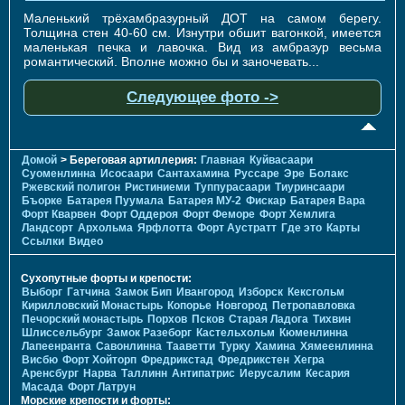
Маленький трёхамбразурный ДОТ на самом берегу.
Толщина стен 40-60 см. Изнутри обшит вагонкой, имеется
маленькая печка и лавочка. Вид из амбразур весьма
романтический. Вполне можно бы и заночевать...
Следующее фото ->
Домой
> Береговая артиллерия:
Главная
Куйвасаари
Суоменлиннa
Исосаари
Сантахамина
Руссаре
Эре
Болакс
Ржевский полигон
Ристиниеми
Туппурасаари
Тиуринсаари
Бъорке
Батарея Пуумала
Батарея МУ-2
Фискар
Батарея Вара
Форт Кварвен
Форт Оддероя
Форт Феморе
Форт Хемлига
Ландсорт
Архольма
Ярфлотта
Форт Аустратт
Где это
Карты
Ссылки
Видео
Сухопутные форты и крепости:
Выборг
Гатчина
Замок Бип
Ивангород
Изборск
Кексгольм
Кирилловский Монастырь
Копорье
Новгород
Петропавловка
Печорcкий монастырь
Порхов
Псков
Старая Ладога
Тихвин
Шлиссельбург
Замок Разеборг
Кастельхольм
Кюменлинна
Лапеенранта
Савонлинна
Тааветти
Турку
Хамина
Хямеенлинна
Висбю
Форт Хойторп
Фредрикстад
Фредрикстен
Хегра
Аренсбург
Нарва
Таллинн
Антипатрис
Иерусалим
Кесария
Масада
Форт Латрун
Морские крепости и форты: