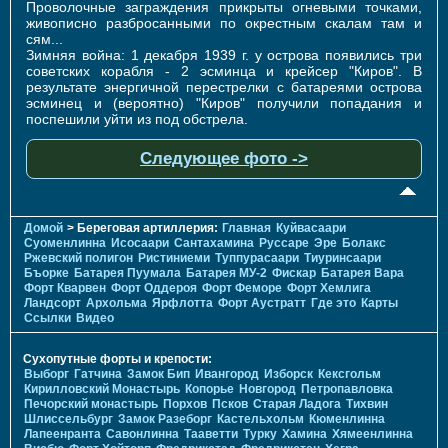
Проволочные заграждения прикрыты огневыми точками,
живописно разбросанными по окрестным скалам там и
сям...
Зимняя война: 1 декабря 1939 г. у острова появились три
советских корабля - 2 эсминца и крейсер "Киров". В
результате энергичной перестрелки с батареями острова
эсминец и (вероятно) "Киров" получили попадания и
поспешили уйти из под обстрела.
Следующее фото ->
Домой
> Береговая артиллерия:
Главная
Куйвасаари
Суоменлиннa
Исосаари
Сантахамина
Руссаре
Эре
Болакс
Ржевский полигон
Ристиниеми
Туппурасаари
Тиуринсаари
Бъорке
Батарея Пуумала
Батарея МУ-2
Фискар
Батарея Вара
Форт Кварвен
Форт Оддероя
Форт Феморе
Форт Хемлига
Ландсорт
Архольма
Ярфлотта
Форт Аустратт
Где это
Карты
Ссылки
Видео
Сухопутные форты и крепости:
Выборг
Гатчина
Замок Бип
Ивангород
Изборск
Кексгольм
Кирилловский Монастырь
Копорье
Новгород
Петропавловка
Печорcкий монастырь
Порхов
Псков
Старая Ладога
Тихвин
Шлиссельбург
Замок Разеборг
Кастельхольм
Кюменлинна
Лапеенранта
Савонлинна
Тааветти
Турку
Хамина
Хямеенлинна