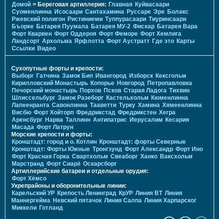
Домой
> Береговая артиллерия:
Главная
Куйвасаари
Суоменлиннa
Исосаари
Сантахамина
Руссаре
Эре
Болакс
Ржевский полигон
Ристиниеми
Туппурасаари
Тиуринсаари
Бъорке
Батарея Пуумала
Батарея МУ-2
Фискар
Батарея Вара
Форт Кварвен
Форт Оддероя
Форт Феморе
Форт Хемлига
Ландсорт
Архольма
Ярфлотта
Форт Аустратт
Где это
Карты
Ссылки
Видео
Сухопутные форты и крепости:
Выборг
Гатчина
Замок Бип
Ивангород
Изборск
Кексгольм
Кирилловский Монастырь
Копорье
Новгород
Петропавловка
Печорcкий монастырь
Порхов
Псков
Старая Ладога
Тихвин
Шлиссельбург
Замок Разеборг
Кастельхольм
Кюменлинна
Лапеенранта
Савонлинна
Тааветти
Турку
Хамина
Хямеенлинна
Висбю
Форт Хойторп
Фредрикстад
Фредрикстен
Хегра
Аренсбург
Нарва
Таллинн
Антипатрис
Иерусалим
Кесария
Масада
Форт Латрун
Морские крепости и форты:
Кронштадт: город и о. Котлин
Кронштадт: форты Северные
Кронштадт: Форты Южные
Тронгзунд
Форт Александр
Форт Ино
Форт Красная Горка
Свартхольм
Свеаборг
Ханко
Ваксхольм
Марстранд
Форт Сиарё
Оскарсборг
Артиллерийские батареи и отдельные орудия:
Форт Хёмсо
Укрепрайоны и оборонительные линии:
Карельский УР
Крепость Ленинград
КрУР
Линия ВТ
Линия
Маннергейма
Невский пятачок
Линия Салпа
Линия Харпарског
Миккели
Готланд