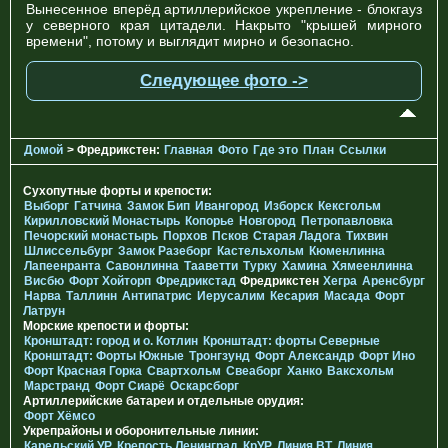
Вынесенное вперёд артиллерийское укрепление - блокгауз
у северного края цитадели. Накрыто "крышей мирного
времени", потому и выглядит мирно и безопасно.
Следующее фото ->
Домой
> Фредрикстен:
Главная
Фото
Где это
План
Ссылки
Сухопутные форты и крепости:
Выборг
Гатчина
Замок Бип
Ивангород
Изборск
Кексгольм
Кирилловский Монастырь
Копорье
Новгород
Петропавловка
Печорcкий монастырь
Порхов
Псков
Старая Ладога
Тихвин
Шлиссельбург
Замок Разеборг
Кастельхольм
Кюменлинна
Лапеенранта
Савонлинна
Тааветти
Турку
Хамина
Хямеенлинна
Висбю
Форт Хойторп
Фредрикстад
Фредрикстен
Хегра
Аренсбург
Нарва
Таллинн
Антипатрис
Иерусалим
Кесария
Масада
Форт
Латрун
Морские крепости и форты:
Кронштадт: город и о. Котлин
Кронштадт: форты Северные
Кронштадт: Форты Южные
Тронгзунд
Форт Александр
Форт Ино
Форт Красная Горка
Свартхольм
Свеаборг
Ханко
Ваксхольм
Марстранд
Форт Сиарё
Оскарсборг
Артиллерийские батареи и отдельные орудия:
Форт Хёмсо
Укрепрайоны и оборонительные линии:
Карельский УР
Крепость Ленинград
КрУР
Линия ВТ
Линия