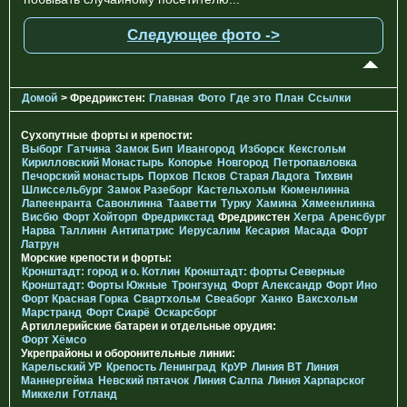
Следующее фото ->
Домой
> Фредрикстен:
Главная
Фото
Где это
План
Ссылки
Сухопутные форты и крепости:
Выборг
Гатчина
Замок Бип
Ивангород
Изборск
Кексгольм
Кирилловский Монастырь
Копорье
Новгород
Петропавловка
Печорcкий монастырь
Порхов
Псков
Старая Ладога
Тихвин
Шлиссельбург
Замок Разеборг
Кастельхольм
Кюменлинна
Лапеенранта
Савонлинна
Тааветти
Турку
Хамина
Хямеенлинна
Висбю
Форт Хойторп
Фредрикстад
Фредрикстен
Хегра
Аренсбург
Нарва
Таллинн
Антипатрис
Иерусалим
Кесария
Масада
Форт
Латрун
Морские крепости и форты:
Кронштадт: город и о. Котлин
Кронштадт: форты Северные
Кронштадт: Форты Южные
Тронгзунд
Форт Александр
Форт Ино
Форт Красная Горка
Свартхольм
Свеаборг
Ханко
Ваксхольм
Марстранд
Форт Сиарё
Оскарсборг
Артиллерийские батареи и отдельные орудия:
Форт Хёмсо
Укрепрайоны и оборонительные линии:
Карельский УР
Крепость Ленинград
КрУР
Линия ВТ
Линия
Маннергейма
Невский пятачок
Линия Салпа
Линия Харпарског
Миккели
Готланд