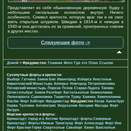
Представляет из себя обыкновенную деревянную будку с
небольшим сигнальным колоколом внутри. Ничего
особенного. Символ крепости, которую враг так и не смог
взять открытым штурмом. Шведам в 1814-м и немцам в
1940-м она досталась из за сражений, проигранных совсем
в других местах.
Следующее фото ->
Домой
> Фредрикстен:
Главная
Фото
Где это
План
Ссылки
Сухопутные форты и крепости:
Выборг
Гатчина
Замок Бип
Ивангород
Изборск
Кексгольм
Кирилловский Монастырь
Копорье
Новгород
Петропавловка
Печорcкий монастырь
Порхов
Псков
Старая Ладога
Тихвин
Шлиссельбург
Замок Разеборг
Кастельхольм
Кюменлинна
Лапеенранта
Савонлинна
Тааветти
Турку
Хамина
Хямеенлинна
Висбю
Форт Хойторп
Фредрикстад
Фредрикстен
Хегра
Аренсбург
Нарва
Таллинн
Антипатрис
Иерусалим
Кесария
Масада
Форт
Латрун
Морские крепости и форты:
Кронштадт: город и о. Котлин
Кронштадт: форты Северные
Кронштадт: Форты Южные
Тронгзунд
Форт Александр
Форт Ино
Форт Красная Горка
Свартхольм
Свеаборг
Ханко
Ваксхольм