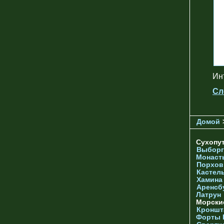
Инт
Сл
Домой
Сухопу
Выборг
Монаст
Порхов
Кастел
Хамина
Аренсб
Латрун
Морски
Кроншта
Форты