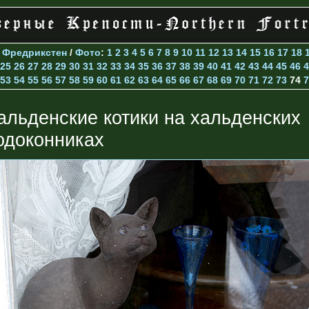
>
Фредрикстен
/
Фото
:
1
2
3
4
5
6
7
8
9
10
11
12
13
14
15
16
17
18
25
26
27
28
29
30
31
32
33
34
35
36
37
38
39
40
41
42
43
44
45
46
4
53
54
55
56
57
58
59
60
61
62
63
64
65
66
67
68
69
70
71
72
73
74
7
альденские котики на хальденских
одоконниках