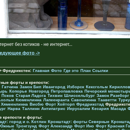
ернет без котиков - не интернет...
едующее фото ->
> Фредрикстен:
Главная
Фото
Где это
План
Ссылки
тные форты и крепости:
Гатчина
Замок Бип
Ивангород
Изборск
Кексгольм
Кириллов
ырь
Копорье
Новгород
Петропавловка
Печорcкий монастыр
Псков
Старая Ладога
Тихвин
Шлиссельбург
Замок Разеборг
ьхольм
Кюменлинна
Лапеенранта
Савонлинна
Тааветти
Турку
Хямеенлинна
Висбю
Форт Хойторп
Фредрикстад
Фредрикст
ург
Нарва
Таллинн
Антипатрис
Иерусалим
Кесария
Масада
е крепости и форты:
дт: город и о. Котлин
Кронштадт: форты Северные
Кроншта
 Южные
Тронгзунд
Форт Александр
Форт Ино
Форт Красная Г