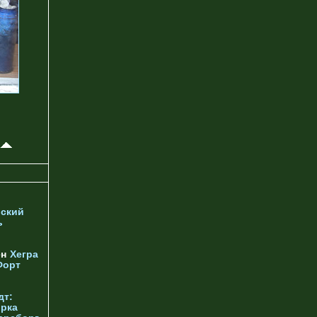
ский
ь
ен
Хегра
Форт
дт:
орка