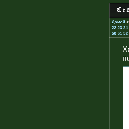
Домой
22
23
24
50
51
52
Х
п