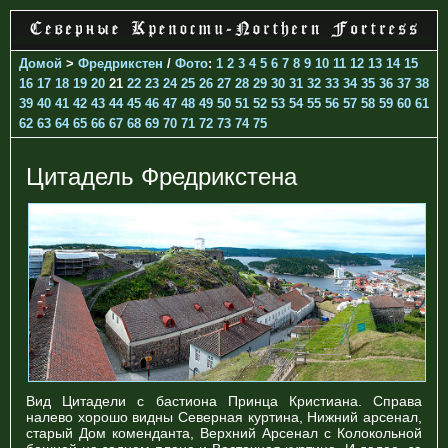
Домой
>
Фредрикстен
/
Фото
:
1
2
3
4
5
6
7
8
9
10
11
12
13
14
15
16
17
18
19
20
21
22
23
24
25
26
27
28
29
30
31
32
33
34
35
36
37
38
39
40
41
42
43
44
45
46
47
48
49
50
51
52
53
54
55
56
57
58
59
60
61
62
63
64
65
66
67
68
69
70
71
72
73
74
75
Цитадель Фредрикстена
Вид Цитадели с бастиона Принца Кристиана. Справа
налево хорошо видны Северная куртина, Нижний арсенал,
старый Дом коменданта, Верхний Арсенал с Колокольной