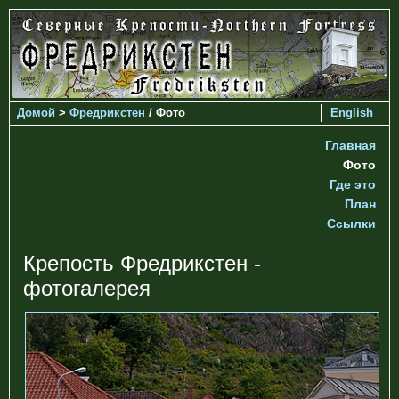
Домой
>
Фредрикстен
/ Фото
English
Главная
Фото
Где это
План
Ссылки
Крепость Фредрикстен -
фотогалерея