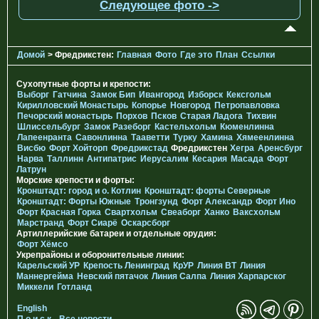
Следующее фото ->
Домой
> Фредрикстен:
Главная
Фото
Где это
План
Ссылки
Сухопутные форты и крепости:
Выборг
Гатчина
Замок Бип
Ивангород
Изборск
Кексгольм
Кирилловский Монастырь
Копорье
Новгород
Петропавловка
Печорcкий монастырь
Порхов
Псков
Старая Ладога
Тихвин
Шлиссельбург
Замок Разеборг
Кастельхольм
Кюменлинна
Лапеенранта
Савонлинна
Тааветти
Турку
Хамина
Хямеенлинна
Висбю
Форт Хойторп
Фредрикстад
Фредрикстен
Хегра
Аренсбург
Нарва
Таллинн
Антипатрис
Иерусалим
Кесария
Масада
Форт
Латрун
Морские крепости и форты:
Кронштадт: город и о. Котлин
Кронштадт: форты Северные
Кронштадт: Форты Южные
Тронгзунд
Форт Александр
Форт Ино
Форт Красная Горка
Свартхольм
Свеаборг
Ханко
Ваксхольм
Марстранд
Форт Сиарё
Оскарсборг
Артиллерийские батареи и отдельные орудия:
Форт Хёмсо
Укрепрайоны и оборонительные линии:
Карельский УР
Крепость Ленинград
КрУР
Линия ВТ
Линия
Маннергейма
Невский пятачок
Линия Салпа
Линия Харпарског
Миккели
Готланд
English