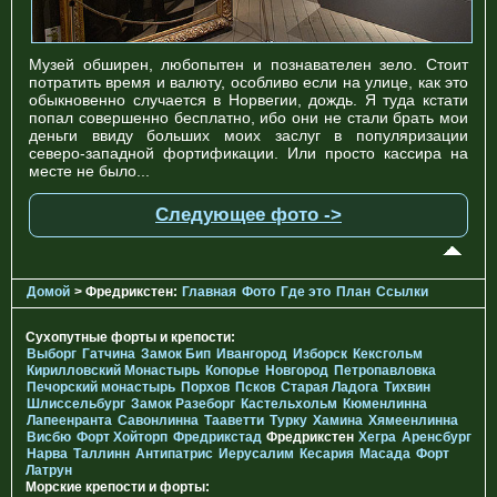
Музей обширен, любопытен и познавателен зело. Стоит
потратить время и валюту, особливо если на улице, как это
обыкновенно случается в Норвегии, дождь. Я туда кстати
попал совершенно бесплатно, ибо они не стали брать мои
деньги ввиду больших моих заслуг в популяризации
северо-западной фортификации. Или просто кассира на
месте не было...
Следующее фото ->
Домой
> Фредрикстен:
Главная
Фото
Где это
План
Ссылки
Сухопутные форты и крепости:
Выборг
Гатчина
Замок Бип
Ивангород
Изборск
Кексгольм
Кирилловский Монастырь
Копорье
Новгород
Петропавловка
Печорcкий монастырь
Порхов
Псков
Старая Ладога
Тихвин
Шлиссельбург
Замок Разеборг
Кастельхольм
Кюменлинна
Лапеенранта
Савонлинна
Тааветти
Турку
Хамина
Хямеенлинна
Висбю
Форт Хойторп
Фредрикстад
Фредрикстен
Хегра
Аренсбург
Нарва
Таллинн
Антипатрис
Иерусалим
Кесария
Масада
Форт
Латрун
Морские крепости и форты: