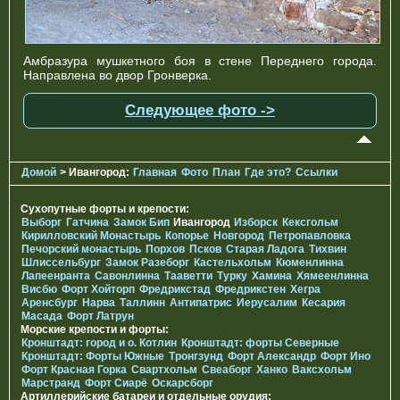
Амбразура мушкетного боя в стене Переднего города.
Направлена во двор Гронверка.
Следующее фото ->
Домой
> Ивангород:
Главная
Фото
План
Где это?
Ссылки
Сухопутные форты и крепости:
Выборг
Гатчина
Замок Бип
Ивангород
Изборск
Кексгольм
Кирилловский Монастырь
Копорье
Новгород
Петропавловка
Печорcкий монастырь
Порхов
Псков
Старая Ладога
Тихвин
Шлиссельбург
Замок Разеборг
Кастельхольм
Кюменлинна
Лапеенранта
Савонлинна
Тааветти
Турку
Хамина
Хямеенлинна
Висбю
Форт Хойторп
Фредрикстад
Фредрикстен
Хегра
Аренсбург
Нарва
Таллинн
Антипатрис
Иерусалим
Кесария
Масада
Форт Латрун
Морские крепости и форты:
Кронштадт: город и о. Котлин
Кронштадт: форты Северные
Кронштадт: Форты Южные
Тронгзунд
Форт Александр
Форт Ино
Форт Красная Горка
Свартхольм
Свеаборг
Ханко
Ваксхольм
Марстранд
Форт Сиарё
Оскарсборг
Артиллерийские батареи и отдельные орудия: