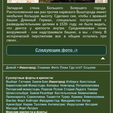
Западная стена Большого Бояршего города.
Расположенная как раз против нарвского Вышгорода имеет
необычно большую высоту. Сделано сие, чтобы с вражьей
башни Длинный Герман, специально построенной с
разведывательными целями в 1535 году, не было видать,
что деется у крепости внутре. Средневековая гонка
вооружений - они надстраивали башню, а мы - стену. В
исторической перспективе все в общем остались при
своих...
Следующее фото ->
Домой
> Ивангород:
Главная
Фото
План
Где это?
Ссылки
Сухопутные форты и крепости:
Выборг
Гатчина
Замок Бип
Ивангород
Изборск
Кексгольм
Кирилловский Монастырь
Копорье
Новгород
Петропавловка
Печорcкий монастырь
Порхов
Псков
Старая Ладога
Тихвин
Шлиссельбург
Замок Разеборг
Кастельхольм
Кюменлинна
Лапеенранта
Савонлинна
Тааветти
Турку
Хамина
Хямеенлинна
Висбю
Форт Хойторп
Фредрикстад
Фредрикстен
Хегра
Аренсбург
Нарва
Таллинн
Антипатрис
Иерусалим
Кесария
Масада
Форт Латрун
Морские крепости и форты: