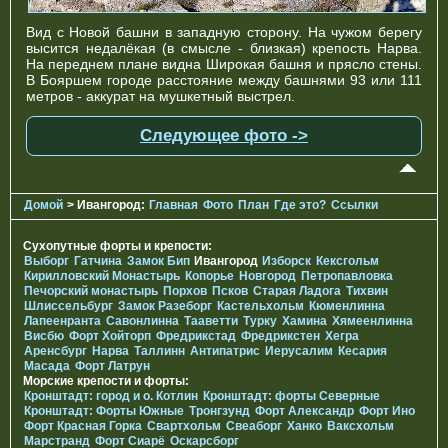
Вид с Новой башни в западную сторону. На чужом берегу
высится недалёкая (в смысле - близкая) крепость Нарва.
На переднем плане видна Широкая башня и прясло стены.
В Бояршем городе расстояние между башнями 93 или 111
метров - аккурат на мушкетный выстрел.
Следующее фото ->
Домой
> Ивангород:
Главная
Фото
План
Где это?
Ссылки
Сухопутные форты и крепости:
Выборг
Гатчина
Замок Бип
Ивангород
Изборск
Кексгольм
Кирилловский Монастырь
Копорье
Новгород
Петропавловка
Печорcкий монастырь
Порхов
Псков
Старая Ладога
Тихвин
Шлиссельбург
Замок Разеборг
Кастельхольм
Кюменлинна
Лапеенранта
Савонлинна
Тааветти
Турку
Хамина
Хямеенлинна
Висбю
Форт Хойторп
Фредрикстад
Фредрикстен
Хегра
Аренсбург
Нарва
Таллинн
Антипатрис
Иерусалим
Кесария
Масада
Форт Латрун
Морские крепости и форты:
Кронштадт: город и о. Котлин
Кронштадт: форты Северные
Кронштадт: Форты Южные
Тронгзунд
Форт Александр
Форт Ино
Форт Красная Горка
Свартхольм
Свеаборг
Ханко
Ваксхольм
Марстранд
Форт Сиарё
Оскарсборг