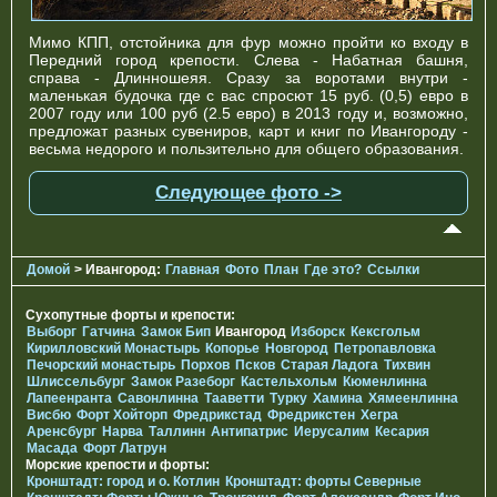
Мимо КПП, отстойника для фур можно пройти ко входу в
Передний город крепости. Слева - Набатная башня,
справа - Длинношеяя. Сразу за воротами внутри -
маленькая будочка где с вас спросют 15 руб. (0,5) евро в
2007 году или 100 руб (2.5 евро) в 2013 году и, возможно,
предложат разных сувениров, карт и книг по Ивангороду -
весьма недорого и пользительно для общего образования.
Следующее фото ->
Домой
> Ивангород:
Главная
Фото
План
Где это?
Ссылки
Сухопутные форты и крепости:
Выборг
Гатчина
Замок Бип
Ивангород
Изборск
Кексгольм
Кирилловский Монастырь
Копорье
Новгород
Петропавловка
Печорcкий монастырь
Порхов
Псков
Старая Ладога
Тихвин
Шлиссельбург
Замок Разеборг
Кастельхольм
Кюменлинна
Лапеенранта
Савонлинна
Тааветти
Турку
Хамина
Хямеенлинна
Висбю
Форт Хойторп
Фредрикстад
Фредрикстен
Хегра
Аренсбург
Нарва
Таллинн
Антипатрис
Иерусалим
Кесария
Масада
Форт Латрун
Морские крепости и форты:
Кронштадт: город и о. Котлин
Кронштадт: форты Северные