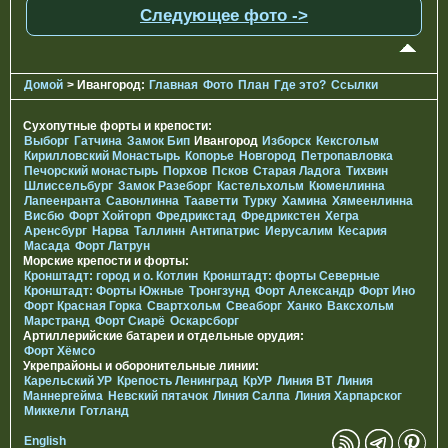
Следующее фото ->
Домой
> Ивангород:
Главная
Фото
План
Где это?
Ссылки
Сухопутные форты и крепости:
Выборг
Гатчина
Замок Бип
Ивангород
Изборск
Кексгольм
Кирилловский Монастырь
Копорье
Новгород
Петропавловка
Печорcкий монастырь
Порхов
Псков
Старая Ладога
Тихвин
Шлиссельбург
Замок Разеборг
Кастельхольм
Кюменлинна
Лапеенранта
Савонлинна
Тааветти
Турку
Хамина
Хямеенлинна
Висбю
Форт Хойторп
Фредрикстад
Фредрикстен
Хегра
Аренсбург
Нарва
Таллинн
Антипатрис
Иерусалим
Кесария
Масада
Форт Латрун
Морские крепости и форты:
Кронштадт: город и о. Котлин
Кронштадт: форты Северные
Кронштадт: Форты Южные
Тронгзунд
Форт Александр
Форт Ино
Форт Красная Горка
Свартхольм
Свеаборг
Ханко
Ваксхольм
Марстранд
Форт Сиарё
Оскарсборг
Артиллерийские батареи и отдельные орудия:
Форт Хёмсо
Укрепрайоны и оборонительные линии:
Карельский УР
Крепость Ленинград
КрУР
Линия ВТ
Линия
Маннергейма
Невский пятачок
Линия Салпа
Линия Харпарског
Миккели
Готланд
English