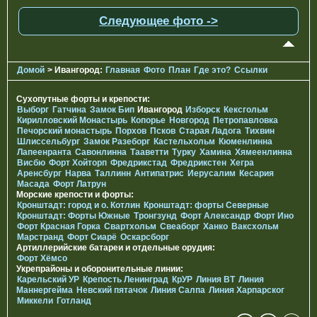
Следующее фото ->
Домой
> Ивангород:
Главная
Фото
План
Где это?
Ссылки
Сухопутные форты и крепости:
Выборг
Гатчина
Замок Бип
Ивангород
Изборск
Кексгольм
Кирилловский Монастырь
Копорье
Новгород
Петропавловка
Печорcкий монастырь
Порхов
Псков
Старая Ладога
Тихвин
Шлиссельбург
Замок Разеборг
Кастельхольм
Кюменлинна
Лапеенранта
Савонлинна
Тааветти
Турку
Хамина
Хямеенлинна
Висбю
Форт Хойторп
Фредрикстад
Фредрикстен
Хегра
Аренсбург
Нарва
Таллинн
Антипатрис
Иерусалим
Кесария
Масада
Форт Латрун
Морские крепости и форты:
Кронштадт: город и о. Котлин
Кронштадт: форты Северные
Кронштадт: Форты Южные
Тронгзунд
Форт Александр
Форт Ино
Форт Красная Горка
Свартхольм
Свеаборг
Ханко
Ваксхольм
Марстранд
Форт Сиарё
Оскарсборг
Артиллерийские батареи и отдельные орудия:
Форт Хёмсо
Укрепрайоны и оборонительные линии:
Карельский УР
Крепость Ленинград
КрУР
Линия ВТ
Линия
Маннергейма
Невский пятачок
Линия Салпа
Линия Харпарског
Миккели
Готланд