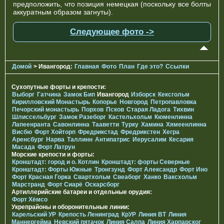
предположить, что позиция немецкая (поскольку все болты
аккуратным образом загнуты).
Следующее фото ->
Домой
> Ивангород:
Главная
Фото
План
Где это?
Ссылки
Сухопутные форты и крепости:
Выборг
Гатчина
Замок Бип
Ивангород
Изборск
Кексгольм
Кирилловский Монастырь
Копорье
Новгород
Петропавловка
Печорcкий монастырь
Порхов
Псков
Старая Ладога
Тихвин
Шлиссельбург
Замок Разеборг
Кастельхольм
Кюменлинна
Лапеенранта
Савонлинна
Тааветти
Турку
Хамина
Хямеенлинна
Висбю
Форт Хойторп
Фредрикстад
Фредрикстен
Хегра
Аренсбург
Нарва
Таллинн
Антипатрис
Иерусалим
Кесария
Масада
Форт Латрун
Морские крепости и форты:
Кронштадт: город и о. Котлин
Кронштадт: форты Северные
Кронштадт: Форты Южные
Тронгзунд
Форт Александр
Форт Ино
Форт Красная Горка
Свартхольм
Свеаборг
Ханко
Ваксхольм
Марстранд
Форт Сиарё
Оскарсборг
Артиллерийские батареи и отдельные орудия:
Форт Хёмсо
Укрепрайоны и оборонительные линии:
Карельский УР
Крепость Ленинград
КрУР
Линия ВТ
Линия
Маннергейма
Невский пятачок
Линия Салпа
Линия Харпарског