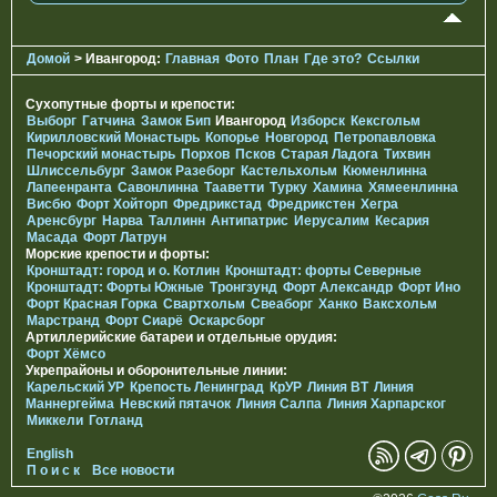
Домой
> Ивангород:
Главная
Фото
План
Где это?
Ссылки
Сухопутные форты и крепости:
Выборг
Гатчина
Замок Бип
Ивангород
Изборск
Кексгольм
Кирилловский Монастырь
Копорье
Новгород
Петропавловка
Печорcкий монастырь
Порхов
Псков
Старая Ладога
Тихвин
Шлиссельбург
Замок Разеборг
Кастельхольм
Кюменлинна
Лапеенранта
Савонлинна
Тааветти
Турку
Хамина
Хямеенлинна
Висбю
Форт Хойторп
Фредрикстад
Фредрикстен
Хегра
Аренсбург
Нарва
Таллинн
Антипатрис
Иерусалим
Кесария
Масада
Форт Латрун
Морские крепости и форты:
Кронштадт: город и о. Котлин
Кронштадт: форты Северные
Кронштадт: Форты Южные
Тронгзунд
Форт Александр
Форт Ино
Форт Красная Горка
Свартхольм
Свеаборг
Ханко
Ваксхольм
Марстранд
Форт Сиарё
Оскарсборг
Артиллерийские батареи и отдельные орудия:
Форт Хёмсо
Укрепрайоны и оборонительные линии:
Карельский УР
Крепость Ленинград
КрУР
Линия ВТ
Линия
Маннергейма
Невский пятачок
Линия Салпа
Линия Харпарског
Миккели
Готланд
English
П о и с к
Все новости