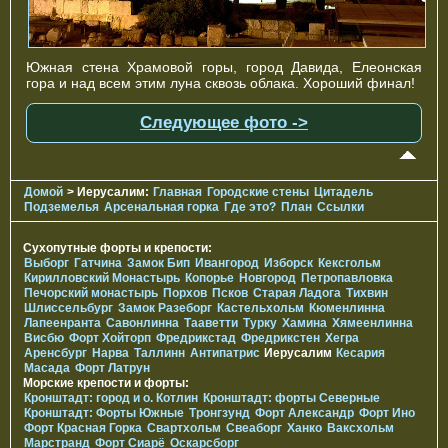
Южная стена Храмовой горы, город Давида, Елеонская
гора и над всем этим луна сквозь облака. Хороший финал!
Следующее фото ->
Домой
> Иерусалим:
Главная
Городские стены
Цитадель
Подземелья
Арсенальная горка
Где это?
План
Ссылки
Сухопутные форты и крепости:
Выборг
Гатчина
Замок Бип
Ивангород
Изборск
Кексгольм
Кирилловский Монастырь
Копорье
Новгород
Петропавловка
Печорcкий монастырь
Порхов
Псков
Старая Ладога
Тихвин
Шлиссельбург
Замок Разеборг
Кастельхольм
Кюменлинна
Лапеенранта
Савонлинна
Тааветти
Турку
Хамина
Хямеенлинна
Висбю
Форт Хойторп
Фредрикстад
Фредрикстен
Хегра
Аренсбург
Нарва
Таллинн
Антипатрис
Иерусалим
Кесария
Масада
Форт Латрун
Морские крепости и форты:
Кронштадт: город и о. Котлин
Кронштадт: форты Северные
Кронштадт: Форты Южные
Тронгзунд
Форт Александр
Форт Ино
Форт Красная Горка
Свартхольм
Свеаборг
Ханко
Ваксхольм
Марстранд
Форт Сиарё
Оскарсборг