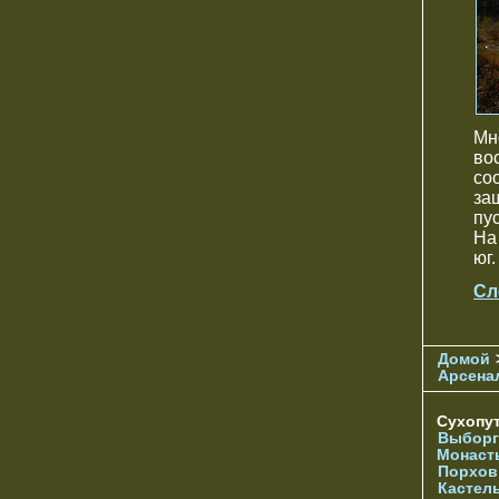
Мн
во
со
за
пу
На
юг.
Сл
Домой
Арсена
Сухопу
Выборг
Монаст
Порхов
Кастел