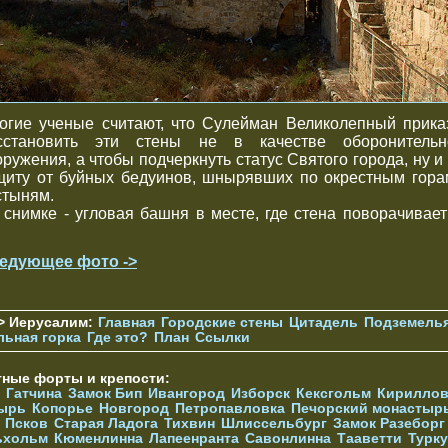
огие ученые считают, что Сулейман Великолепный прика
сстановить эти стены не в качестве оборонительн
оружения, а чтобы подчеркнуть статус Святого города, ну и 
щиту от буйных бедуинов, шнырявших по окрестным гора
стыням.
 снимке - угловая башня в месте, где стена поворачивает
едующее фото ->
> Иерусалим:
Главная
Городские стены
Цитадель
Подземель
льная горка
Где это?
План
Ссылки
тные форты и крепости:
Гатчина
Замок Бип
Ивангород
Изборск
Кексгольм
Кириллов
ырь
Копорье
Новгород
Петропавловка
Печорcкий монастыр
Псков
Старая Ладога
Тихвин
Шлиссельбург
Замок Разеборг
ьхольм
Кюменлинна
Лапеенранта
Савонлинна
Тааветти
Турку