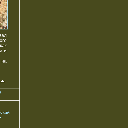
зал
ого
как
м и
 на
я
ский
ь