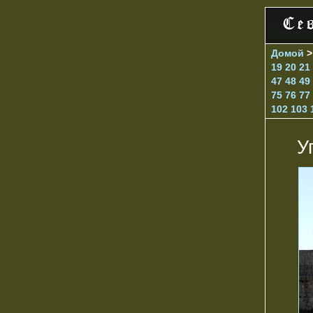
Домой
19
20
21
47
48
49
75
76
77
102
103
У