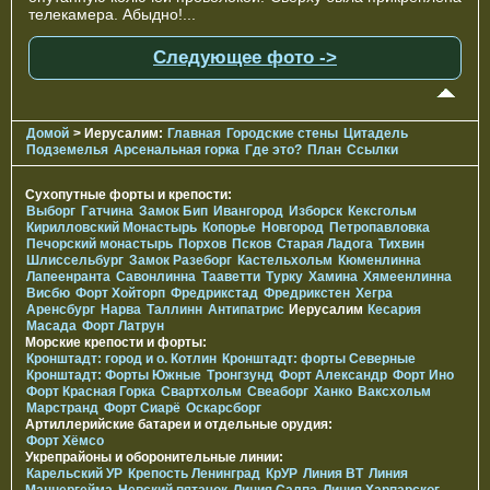
телекамера. Абыдно!...
Следующее фото ->
Домой
> Иерусалим:
Главная
Городские стены
Цитадель
Подземелья
Арсенальная горка
Где это?
План
Ссылки
Сухопутные форты и крепости:
Выборг
Гатчина
Замок Бип
Ивангород
Изборск
Кексгольм
Кирилловский Монастырь
Копорье
Новгород
Петропавловка
Печорcкий монастырь
Порхов
Псков
Старая Ладога
Тихвин
Шлиссельбург
Замок Разеборг
Кастельхольм
Кюменлинна
Лапеенранта
Савонлинна
Тааветти
Турку
Хамина
Хямеенлинна
Висбю
Форт Хойторп
Фредрикстад
Фредрикстен
Хегра
Аренсбург
Нарва
Таллинн
Антипатрис
Иерусалим
Кесария
Масада
Форт Латрун
Морские крепости и форты:
Кронштадт: город и о. Котлин
Кронштадт: форты Северные
Кронштадт: Форты Южные
Тронгзунд
Форт Александр
Форт Ино
Форт Красная Горка
Свартхольм
Свеаборг
Ханко
Ваксхольм
Марстранд
Форт Сиарё
Оскарсборг
Артиллерийские батареи и отдельные орудия:
Форт Хёмсо
Укрепрайоны и оборонительные линии:
Карельский УР
Крепость Ленинград
КрУР
Линия ВТ
Линия
Маннергейма
Невский пятачок
Линия Салпа
Линия Харпарског