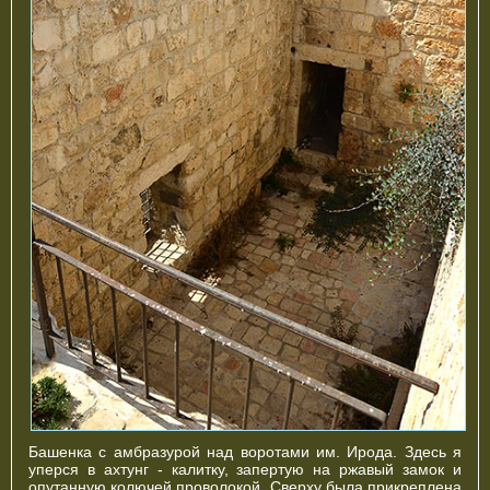
Башенка с амбразурой над воротами им. Ирода. Здесь я
уперся в ахтунг - калитку, запертую на ржавый замок и
опутанную колючей проволокой. Сверху была прикреплена