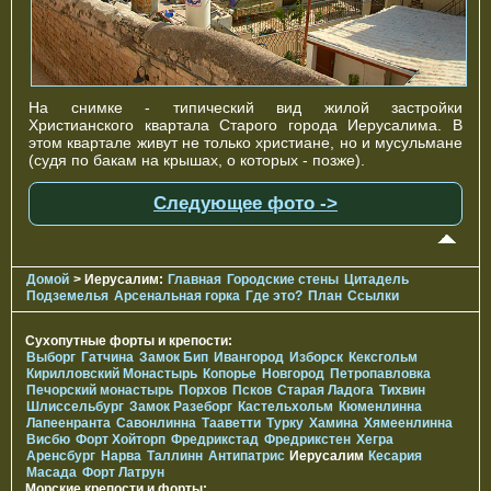
На снимке - типический вид жилой застройки
Христианского квартала Старого города Иерусалима. В
этом квартале живут не только христиане, но и мусульмане
(судя по бакам на крышах, о которых - позже).
Следующее фото ->
Домой
> Иерусалим:
Главная
Городские стены
Цитадель
Подземелья
Арсенальная горка
Где это?
План
Ссылки
Сухопутные форты и крепости:
Выборг
Гатчина
Замок Бип
Ивангород
Изборск
Кексгольм
Кирилловский Монастырь
Копорье
Новгород
Петропавловка
Печорcкий монастырь
Порхов
Псков
Старая Ладога
Тихвин
Шлиссельбург
Замок Разеборг
Кастельхольм
Кюменлинна
Лапеенранта
Савонлинна
Тааветти
Турку
Хамина
Хямеенлинна
Висбю
Форт Хойторп
Фредрикстад
Фредрикстен
Хегра
Аренсбург
Нарва
Таллинн
Антипатрис
Иерусалим
Кесария
Масада
Форт Латрун
Морские крепости и форты: