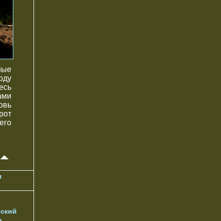
ные
оду
есь
ами
овь
рот
его
я
ский
ь