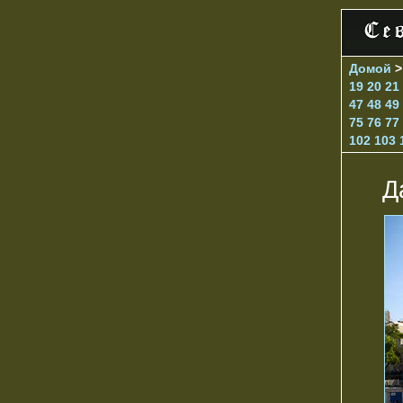
Домой
19
20
21
47
48
49
75
76
77
102
103
Д