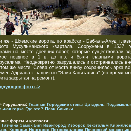
и же - Шхемские ворота, по арабски - Баб-аль-Амуд, глав
рота Мусульманского квартала. Сооружены в 1537 г
рками на месте древних ворот, которые существовали зд
мое позднее в 1 в. до н.э. и были главными ворот
русалима. Неоднократно разрушались и отстраивались вн
 том же месте. Слева от моста внизу сохранилась арка во
емен Адриана с надписью "Элия Капиталина" (во время мо
зита закрытая на ремонт).
едующее фото ->
> Иерусалим:
Главная
Городские стены
Цитадель
Подземель
льная горка
Где это?
План
Ссылки
тные форты и крепости:
Гатчина
Замок Бип
Ивангород
Изборск
Кексгольм
Кириллов
ырь
Копорье
Новгород
Петропавловка
Печорcкий монастыр