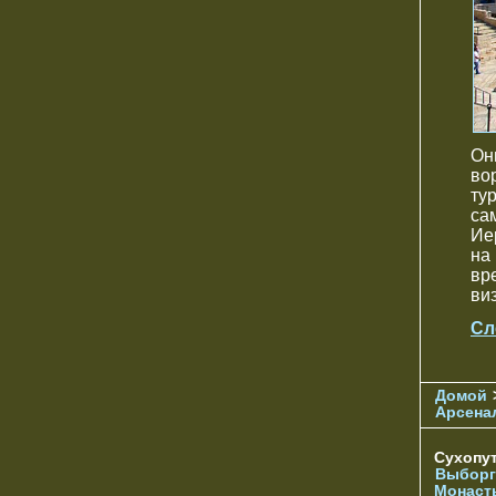
Он
во
ту
са
Ие
на
вр
ви
Сл
Домой
Арсена
Сухопу
Выборг
Монаст