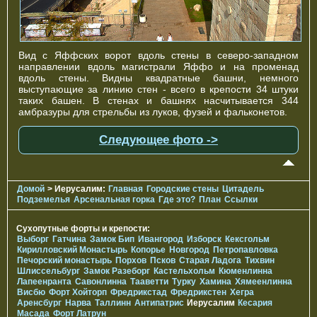
Вид с Яффских ворот вдоль стены в северо-западном
направлении вдоль магистрали Яффо и на променад
вдоль стены. Видны квадратные башни, немного
выступающие за линию стен - всего в крепости 34 штуки
таких башен. В стенах и башнях насчитывается 344
амбразуры для стрельбы из луков, фузей и фальконетов.
Следующее фото ->
Домой
> Иерусалим:
Главная
Городские стены
Цитадель
Подземелья
Арсенальная горка
Где это?
План
Ссылки
Сухопутные форты и крепости:
Выборг
Гатчина
Замок Бип
Ивангород
Изборск
Кексгольм
Кирилловский Монастырь
Копорье
Новгород
Петропавловка
Печорcкий монастырь
Порхов
Псков
Старая Ладога
Тихвин
Шлиссельбург
Замок Разеборг
Кастельхольм
Кюменлинна
Лапеенранта
Савонлинна
Тааветти
Турку
Хамина
Хямеенлинна
Висбю
Форт Хойторп
Фредрикстад
Фредрикстен
Хегра
Аренсбург
Нарва
Таллинн
Антипатрис
Иерусалим
Кесария
Масада
Форт Латрун