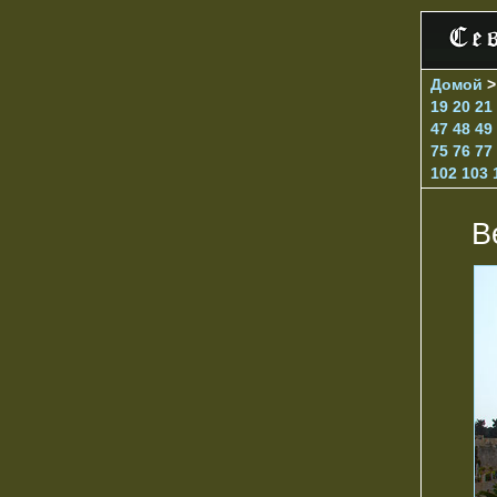
Домой
19
20
21
47
48
49
75
76
77
102
103
В