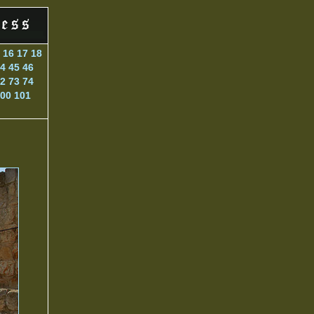
5
16
17
18
4
45
46
2
73
74
00
101