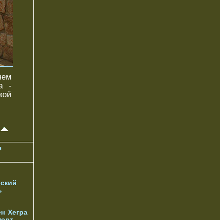
нем
а -
кой
я
ский
ь
ен
Хегра
орт