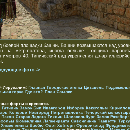
д боевой площадки башни. Башни возвышаются над уров
ен на метр-полтора, иногда больше. Толщина парапет
нтиметров 40. Типический вид укрепления до-артиллерийс
ы.
едующее фото ->
> Иерусалим:
Главная
Городские стены
Цитадель
Подземель
льная горка
Где это?
План
Ссылки
тные форты и крепости:
Гатчина
Замок Бип
Ивангород
Изборск
Кексгольм
Кириллов
ырь
Копорье
Новгород
Петропавловка
Печорcкий монастыр
Псков
Старая Ладога
Тихвин
Шлиссельбург
Замок Разеборг
ьхольм
Кюменлинна
Лапеенранта
Савонлинна
Тааветти
Турку
Хямеенлинна
Висбю
Форт Хойторп
Фредрикстад
Фредрикст
ург
Нарва
Таллинн
Антипатрис
Иерусалим
Кесария
Масада
Ф