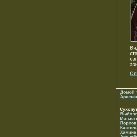
Ви
ст
са
эр
Сл
Домой
Арсена
Сухопу
Выборг
Монаст
Порхов
Кастел
Хамина
Аренсб