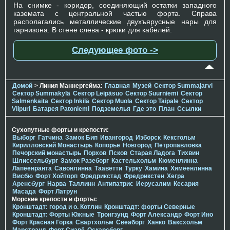
На снимке - коридор, соединяющий остатки западного
каземата с центральной частью форта. Справа
располагались металлические двухъярусные нары для
гарнизона. В стене слева - крюки для кабелей.
Следующее фото ->
Домой
> Линия Маннергейма:
Главная
Музей
Сектор Summajarvi
Сектор Summakylä
Сектор Leipäsuo
Сектор Suurniemi
Сектор
Salmenkaita
Сектор Inkilä
Сектор Muola
Сектор Taipale
Сектор
Viipuri
Батарея Patoniemi
Подземелья
Где это
План
Ссылки
Сухопутные форты и крепости:
Выборг
Гатчина
Замок Бип
Ивангород
Изборск
Кексгольм
Кирилловский Монастырь
Копорье
Новгород
Петропавловка
Печорcкий монастырь
Порхов
Псков
Старая Ладога
Тихвин
Шлиссельбург
Замок Разеборг
Кастельхольм
Кюменлинна
Лапеенранта
Савонлинна
Тааветти
Турку
Хамина
Хямеенлинна
Висбю
Форт Хойторп
Фредрикстад
Фредрикстен
Хегра
Аренсбург
Нарва
Таллинн
Антипатрис
Иерусалим
Кесария
Масада
Форт Латрун
Морские крепости и форты:
Кронштадт: город и о. Котлин
Кронштадт: форты Северные
Кронштадт: Форты Южные
Тронгзунд
Форт Александр
Форт Ино
Форт Красная Горка
Свартхольм
Свеаборг
Ханко
Ваксхольм