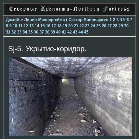
Домой
>
Линия Маннергейма
/
Сектор Summajarvi
:
1
2
3
4
5
6
7
8
9
10
11
12
13
14
15
16
17
18
19
20
21
22
23
24
25
26
27
28
29
30
31
32
33
34
35
36
37
38
39
40
41
42
43
44
45
Sj-5. Укрытие-коридор.