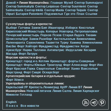
Домой
> Линия Маннергейма:
Главная
Музей
Сектор Summajarvi
Сектор Summakylä
Сектор Leipäsuo
Сектор Suurniemi
Сектор
Salmenkaita
Сектор Inkilä
Сектор Muola
Сектор Taipale
Сектор
Viipuri
Батарея Patoniemi
Подземелья
Где это
План
Ссылки
Сухопутные форты и крепости:
Выборг
Гатчина
Замок Бип
Ивангород
Изборск
Кексгольм
Кирилловский Монастырь
Копорье
Новгород
Петропавловка
Печорcкий монастырь
Порхов
Псков
Старая Ладога
Тихвин
Шлиссельбург
Замок Разеборг
Кастельхольм
Кюменлинна
Лапеенранта
Савонлинна
Тааветти
Турку
Хамина
Хямеенлинна
Висбю
Форт Хойторп
Фредрикстад
Фредрикстен
Хегра
Аренсбург
Нарва
Таллинн
Антипатрис
Иерусалим
Кесария
Масада
Форт Латрун
Морские крепости и форты:
Кронштадт: город и о. Котлин
Кронштадт: форты Северные
Кронштадт: Форты Южные
Тронгзунд
Форт Александр
Форт Ино
Форт Красная Горка
Свартхольм
Свеаборг
Ханко
Ваксхольм
Марстранд
Форт Сиарё
Оскарсборг
Артиллерийские батареи и отдельные орудия:
Форт Хёмсо
Укрепрайоны и оборонительные линии:
Карельский УР
Крепость Ленинград
КрУР
Линия ВТ
Линия
Маннергейма
Невский пятачок
Линия Салпа
Линия Харпарског
Миккели
Готланд
English
П о и с к
Все новости