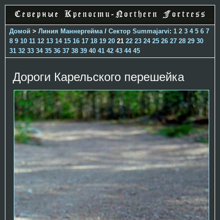
Домой
>
Линия Маннергейма
/
Сектор Summajarvi
:
1
2
3
4
5
6
7
8
9
10
11
12
13
14
15
16
17
18
19
20
21
22
23
24
25
26
27
28
29
30
31
32
33
34
35
36
37
38
39
40
41
42
43
44
45
Дороги Карельского перешейка