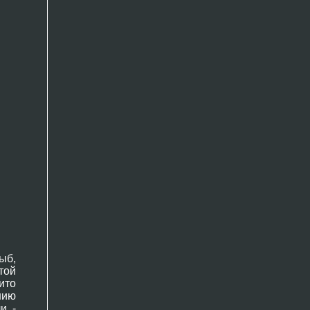
ыб,
той
ито
нию
и -