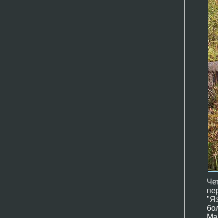
Че
пе
"Я
бо
Ма