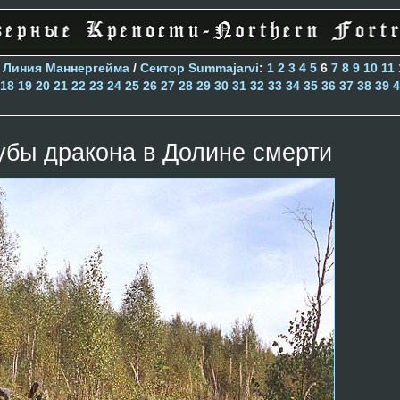
>
Линия Маннергейма
/
Сектор Summajarvi
:
1
2
3
4
5
6
7
8
9
10
11
18
19
20
21
22
23
24
25
26
27
28
29
30
31
32
33
34
35
36
37
38
39
4
убы дракона в Долине смерти