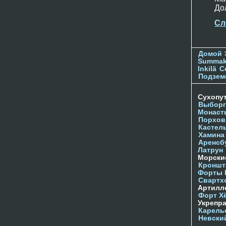
До
Сл
Домой
Summak
Inkilä
С
Подзем
Сухопу
Выборг
Монаст
Порхов
Кастел
Хамина
Аренсб
Латрун
Морски
Кроншта
Форты
Свартх
Артилл
Форт Х
Укрепр
Карель
Невски