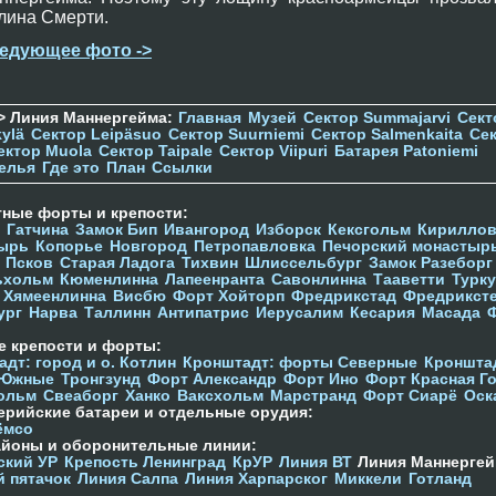
лина Смерти.
едующее фото ->
> Линия Маннергейма:
Главная
Музей
Сектор Summajarvi
Сект
ylä
Сектор Leipäsuo
Сектор Suurniemi
Сектор Salmenkaita
Се
ектор Muola
Сектор Taipale
Сектор Viipuri
Батарея Patoniemi
елья
Где это
План
Ссылки
тные форты и крепости:
Гатчина
Замок Бип
Ивангород
Изборск
Кексгольм
Кириллов
ырь
Копорье
Новгород
Петропавловка
Печорcкий монастыр
Псков
Старая Ладога
Тихвин
Шлиссельбург
Замок Разеборг
ьхольм
Кюменлинна
Лапеенранта
Савонлинна
Тааветти
Турку
Хямеенлинна
Висбю
Форт Хойторп
Фредрикстад
Фредрикст
ург
Нарва
Таллинн
Антипатрис
Иерусалим
Кесария
Масада
е крепости и форты:
дт: город и о. Котлин
Кронштадт: форты Северные
Кроншта
 Южные
Тронгзунд
Форт Александр
Форт Ино
Форт Красная Г
ольм
Свеаборг
Ханко
Ваксхольм
Марстранд
Форт Сиарё
Оск
ерийские батареи и отдельные орудия:
ёмсо
айоны и оборонительные линии:
ский УР
Крепость Ленинград
КрУР
Линия ВТ
Линия Маннергей
й пятачок
Линия Салпа
Линия Харпарског
Миккели
Готланд