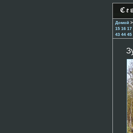
Домой
15
16
17
43
44
45
З