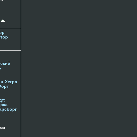
ор
ктор
ский
ь
ен
Хегра
Форт
дт:
орка
арсборг
ма