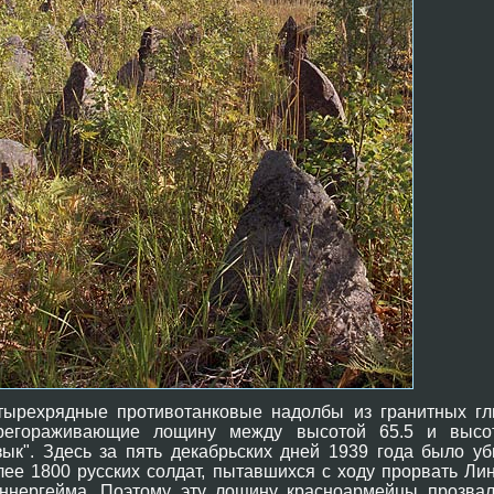
тырехрядные противотанковые надолбы из гранитных гл
регораживающие лощину между высотой 65.5 и высо
зык". Здесь за пять декабрьских дней 1939 года было уб
лее 1800 русских солдат, пытавшихся с ходу прорвать Ли
ннергейма. Поэтому эту лощину красноармейцы прозвал