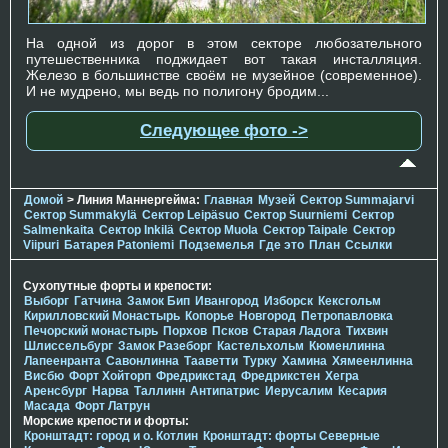
На одной из дорог в этом секторе любозательного
путешественника поджидает вот такая инсталляция.
Железо в большинстве своём не музейное (современное).
И не мудрено, мы ведь по полигону бродим...
Следующее фото ->
Домой
> Линия Маннергейма:
Главная
Музей
Сектор Summajarvi
Сектор Summakylä
Сектор Leipäsuo
Сектор Suurniemi
Сектор
Salmenkaita
Сектор Inkilä
Сектор Muola
Сектор Taipale
Сектор
Viipuri
Батарея Patoniemi
Подземелья
Где это
План
Ссылки
Сухопутные форты и крепости:
Выборг
Гатчина
Замок Бип
Ивангород
Изборск
Кексгольм
Кирилловский Монастырь
Копорье
Новгород
Петропавловка
Печорcкий монастырь
Порхов
Псков
Старая Ладога
Тихвин
Шлиссельбург
Замок Разеборг
Кастельхольм
Кюменлинна
Лапеенранта
Савонлинна
Тааветти
Турку
Хамина
Хямеенлинна
Висбю
Форт Хойторп
Фредрикстад
Фредрикстен
Хегра
Аренсбург
Нарва
Таллинн
Антипатрис
Иерусалим
Кесария
Масада
Форт Латрун
Морские крепости и форты:
Кронштадт: город и о. Котлин
Кронштадт: форты Северные