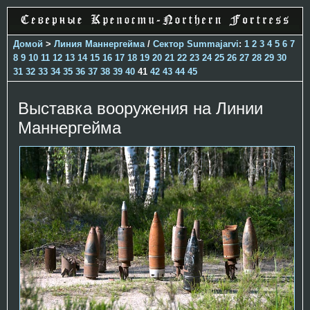
Домой
>
Линия Маннергейма
/
Сектор Summajarvi
:
1
2
3
4
5
6
7
8
9
10
11
12
13
14
15
16
17
18
19
20
21
22
23
24
25
26
27
28
29
30
31
32
33
34
35
36
37
38
39
40
41
42
43
44
45
Выставка вооружения на Линии
Маннергейма