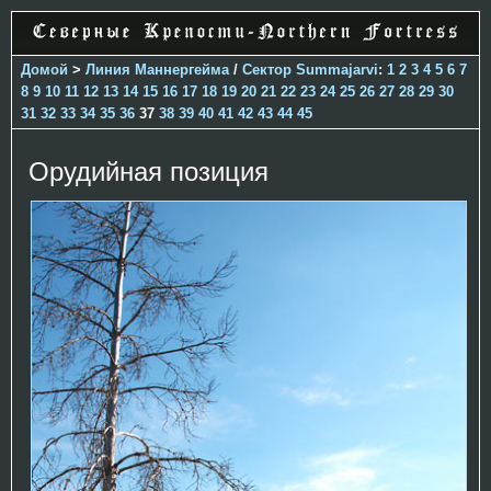
Домой
>
Линия Маннергейма
/
Сектор Summajarvi
:
1
2
3
4
5
6
7
8
9
10
11
12
13
14
15
16
17
18
19
20
21
22
23
24
25
26
27
28
29
30
31
32
33
34
35
36
37
38
39
40
41
42
43
44
45
Орудийная позиция