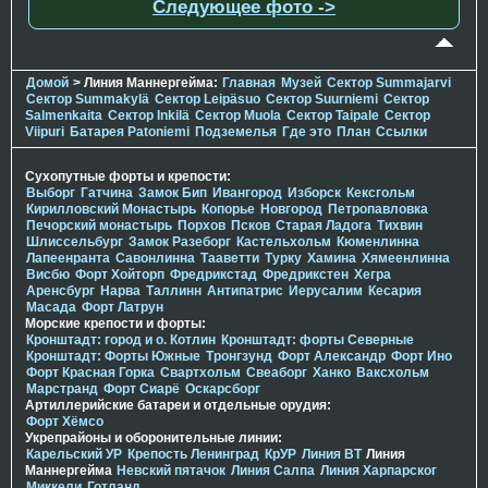
Следующее фото ->
Домой
> Линия Маннергейма:
Главная
Музей
Сектор Summajarvi
Сектор Summakylä
Сектор Leipäsuo
Сектор Suurniemi
Сектор
Salmenkaita
Сектор Inkilä
Сектор Muola
Сектор Taipale
Сектор
Viipuri
Батарея Patoniemi
Подземелья
Где это
План
Ссылки
Сухопутные форты и крепости:
Выборг
Гатчина
Замок Бип
Ивангород
Изборск
Кексгольм
Кирилловский Монастырь
Копорье
Новгород
Петропавловка
Печорcкий монастырь
Порхов
Псков
Старая Ладога
Тихвин
Шлиссельбург
Замок Разеборг
Кастельхольм
Кюменлинна
Лапеенранта
Савонлинна
Тааветти
Турку
Хамина
Хямеенлинна
Висбю
Форт Хойторп
Фредрикстад
Фредрикстен
Хегра
Аренсбург
Нарва
Таллинн
Антипатрис
Иерусалим
Кесария
Масада
Форт Латрун
Морские крепости и форты:
Кронштадт: город и о. Котлин
Кронштадт: форты Северные
Кронштадт: Форты Южные
Тронгзунд
Форт Александр
Форт Ино
Форт Красная Горка
Свартхольм
Свеаборг
Ханко
Ваксхольм
Марстранд
Форт Сиарё
Оскарсборг
Артиллерийские батареи и отдельные орудия:
Форт Хёмсо
Укрепрайоны и оборонительные линии:
Карельский УР
Крепость Ленинград
КрУР
Линия ВТ
Линия
Маннергейма
Невский пятачок
Линия Салпа
Линия Харпарског
Миккели
Готланд