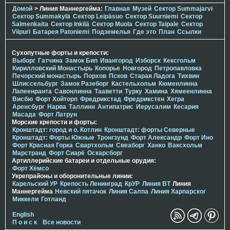
Домой
> Линия Маннергейма:
Главная
Музей
Сектор Summajarvi
Сектор Summakylä
Сектор Leipäsuo
Сектор Suurniemi
Сектор
Salmenkaita
Сектор Inkilä
Сектор Muola
Сектор Taipale
Сектор
Viipuri
Батарея Patoniemi
Подземелья
Где это
План
Ссылки
Сухопутные форты и крепости:
Выборг
Гатчина
Замок Бип
Ивангород
Изборск
Кексгольм
Кирилловский Монастырь
Копорье
Новгород
Петропавловка
Печорcкий монастырь
Порхов
Псков
Старая Ладога
Тихвин
Шлиссельбург
Замок Разеборг
Кастельхольм
Кюменлинна
Лапеенранта
Савонлинна
Тааветти
Турку
Хамина
Хямеенлинна
Висбю
Форт Хойторп
Фредрикстад
Фредрикстен
Хегра
Аренсбург
Нарва
Таллинн
Антипатрис
Иерусалим
Кесария
Масада
Форт Латрун
Морские крепости и форты:
Кронштадт: город и о. Котлин
Кронштадт: форты Северные
Кронштадт: Форты Южные
Тронгзунд
Форт Александр
Форт Ино
Форт Красная Горка
Свартхольм
Свеаборг
Ханко
Ваксхольм
Марстранд
Форт Сиарё
Оскарсборг
Артиллерийские батареи и отдельные орудия:
Форт Хёмсо
Укрепрайоны и оборонительные линии:
Карельский УР
Крепость Ленинград
КрУР
Линия ВТ
Линия
Маннергейма
Невский пятачок
Линия Салпа
Линия Харпарског
Миккели
Готланд
English
П о и с к
Все новости