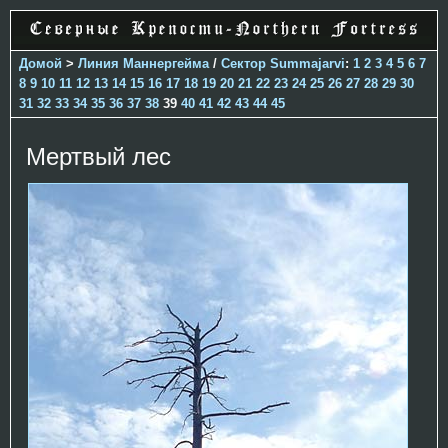
Домой
>
Линия Маннергейма
/
Сектор Summajarvi
:
1
2
3
4
5
6
7
8
9
10
11
12
13
14
15
16
17
18
19
20
21
22
23
24
25
26
27
28
29
30
31
32
33
34
35
36
37
38
39
40
41
42
43
44
45
Мертвый лес