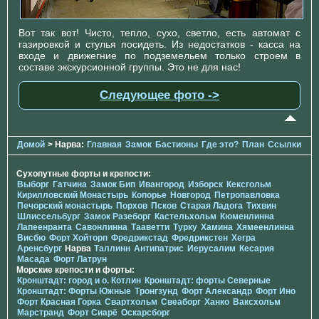
Вот так вот! Чисто, тепло, сухо, светло, есть автомат с
газировкой и стулья посидеть. Из недостатков - касса на
входе и движегние по подземельем только строем в
составе экскурсионной группы. Это не для нас!
Следующее фото ->
Домой
> Нарва:
Главная
Замок
Бастионы
Где это?
План
Ссылки
Сухопутные форты и крепости:
Выборг
Гатчина
Замок Бип
Ивангород
Изборск
Кексгольм
Кирилловский Монастырь
Копорье
Новгород
Петропавловка
Печорcкий монастырь
Порхов
Псков
Старая Ладога
Тихвин
Шлиссельбург
Замок Разеборг
Кастельхольм
Кюменлинна
Лапеенранта
Савонлинна
Тааветти
Турку
Хамина
Хямеенлинна
Висбю
Форт Хойторп
Фредрикстад
Фредрикстен
Хегра
Аренсбург
Нарва
Таллинн
Антипатрис
Иерусалим
Кесария
Масада
Форт Латрун
Морские крепости и форты:
Кронштадт: город и о. Котлин
Кронштадт: форты Северные
Кронштадт: Форты Южные
Тронгзунд
Форт Александр
Форт Ино
Форт Красная Горка
Свартхольм
Свеаборг
Ханко
Ваксхольм
Марстранд
Форт Сиарё
Оскарсборг