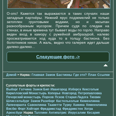
О-опс! Кажется так выражаются в таких случаях наши
западные партнёры. Нижний ярус подземелий не только
затоплен грунтовыми водами, но и засыпан
разнообразным мусором. Причем судя по следам на
стенах, в иные времена тут бывает воды по горло. Направо
виден вход в камору с ружейной амбразурой, налево
просматривается ход куда то в толщу бастиона. Без
болотников никак. А жаль, видно что галерея идет дальше
далеко-далеко...
Следующее фото ->
Домой
> Нарва:
Главная
Замок
Бастионы
Где это?
План
Ссылки
Сухопутные форты и крепости:
Выборг
Гатчина
Замок Бип
Ивангород
Изборск
Кексгольм
Кирилловский Монастырь
Копорье
Новгород
Петропавловка
Печорcкий монастырь
Порхов
Псков
Старая Ладога
Тихвин
Шлиссельбург
Замок Разеборг
Кастельхольм
Кюменлинна
Лапеенранта
Савонлинна
Тааветти
Турку
Хамина
Хямеенлинна
Висбю
Форт Хойторп
Фредрикстад
Фредрикстен
Хегра
Аренсбург
Нарва
Таллинн
Антипатрис
Иерусалим
Кесария