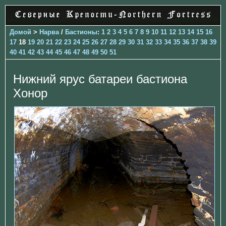
Домой
>
Нарва
/
Бастионы
:
1
2
3
4
5
6
7
8
9
10
11
12
13
14
15
16
17
18
19
20
21
22
23
24
25
26
27
28
29
30
31
32
33
34
35
36
37
38
39
40
41
42
43
44
45
46
47
48
49
50
51
Нижний ярус батареи бастиона
Хонор