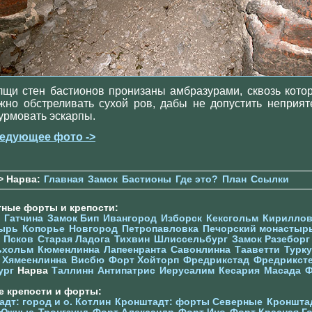
лщи стен бастионов пронизаны амбразурами, сквозь кото
жно обстреливать сухой ров, дабы не допустить неприят
урмовать эскарпы.
едующее фото ->
> Нарва:
Главная
Замок
Бастионы
Где это?
План
Ссылки
тные форты и крепости:
Гатчина
Замок Бип
Ивангород
Изборск
Кексгольм
Кириллов
ырь
Копорье
Новгород
Петропавловка
Печорcкий монастыр
Псков
Старая Ладога
Тихвин
Шлиссельбург
Замок Разеборг
ьхольм
Кюменлинна
Лапеенранта
Савонлинна
Тааветти
Турку
Хямеенлинна
Висбю
Форт Хойторп
Фредрикстад
Фредрикст
ург
Нарва
Таллинн
Антипатрис
Иерусалим
Кесария
Масада
Ф
е крепости и форты:
дт: город и о. Котлин
Кронштадт: форты Северные
Кроншта