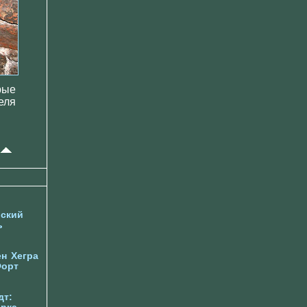
рые
еля
ский
ь
ен
Хегра
орт
дт: