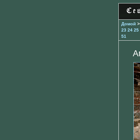
Домой
23
24
25
51
А