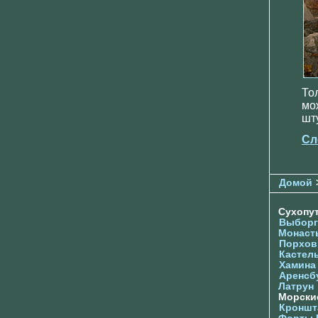
То
мо
шт
Сл
Домой
Сухопу
Выборг
Монаст
Порхов
Кастел
Хамина
Аренсб
Латрун
Морски
Кроншта