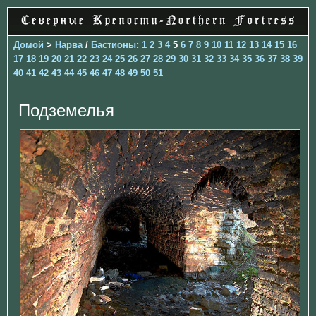
Домой
>
Нарва
/
Бастионы
:
1
2
3
4
5
6
7
8
9
10
11
12
13
14
15
16
17
18
19
20
21
22
23
24
25
26
27
28
29
30
31
32
33
34
35
36
37
38
39
40
41
42
43
44
45
46
47
48
49
50
51
Подземелья