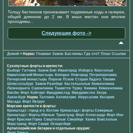
Толщу бастионов пронизывают подземные ходы и галереи,
общей длинною до 2 км. В иных местах они вполне
проходимы...
Следующее фото ->
Домой
> Нарва:
Главная
Замок
Бастионы
Где это?
План
Ссылки
Сухопутные форты и крепости:
Выборг
Гатчина
Замок Бип
Ивангород
Изборск
Кексгольм
Кирилловский Монастырь
Копорье
Новгород
Петропавловка
Печорcкий монастырь
Порхов
Псков
Старая Ладога
Тихвин
Шлиссельбург
Замок Разеборг
Кастельхольм
Кюменлинна
Лапеенранта
Савонлинна
Тааветти
Турку
Хамина
Хямеенлинна
Висбю
Форт Хойторп
Фредрикстад
Фредрикстен
Хегра
Аренсбург
Нарва
Таллинн
Антипатрис
Иерусалим
Кесария
Масада
Форт Латрун
Морские крепости и форты:
Кронштадт: город и о. Котлин
Кронштадт: форты Северные
Кронштадт: Форты Южные
Тронгзунд
Форт Александр
Форт Ино
Форт Красная Горка
Свартхольм
Свеаборг
Ханко
Ваксхольм
Марстранд
Форт Сиарё
Оскарсборг
Артиллерийские батареи и отдельные орудия:
Форт Хёмсо