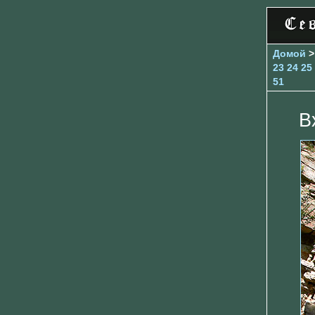
Домой
23
24
25
51
В