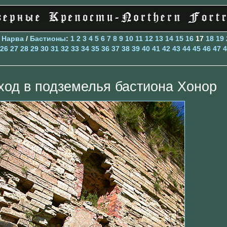
>
Нарва
/
Бастионы
:
1
2
3
4
5
6
7
8
9
10
11
12
13
14
15
16
17
18
19
26
27
28
29
30
31
32
33
34
35
36
37
38
39
40
41
42
43
44
45
46
47
4
ход в подземелья бастиона Хонор