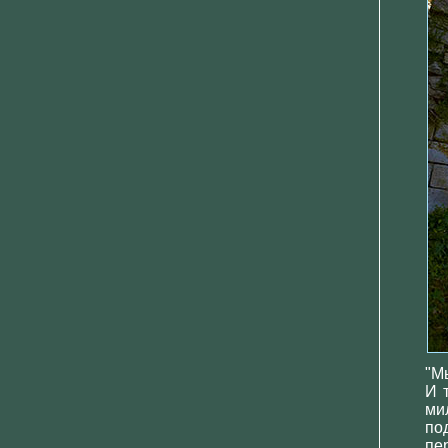
"М
И 
ми
по
пе