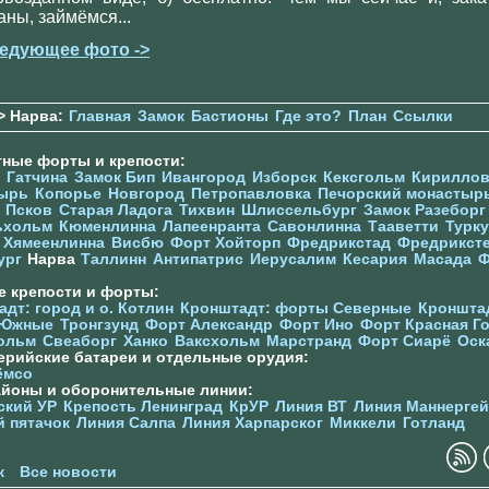
аны, займёмся...
едующее фото ->
> Нарва:
Главная
Замок
Бастионы
Где это?
План
Ссылки
тные форты и крепости:
Гатчина
Замок Бип
Ивангород
Изборск
Кексгольм
Кириллов
ырь
Копорье
Новгород
Петропавловка
Печорcкий монастыр
Псков
Старая Ладога
Тихвин
Шлиссельбург
Замок Разеборг
ьхольм
Кюменлинна
Лапеенранта
Савонлинна
Тааветти
Турку
Хямеенлинна
Висбю
Форт Хойторп
Фредрикстад
Фредрикст
ург
Нарва
Таллинн
Антипатрис
Иерусалим
Кесария
Масада
Ф
е крепости и форты:
дт: город и о. Котлин
Кронштадт: форты Северные
Кроншта
 Южные
Тронгзунд
Форт Александр
Форт Ино
Форт Красная Г
ольм
Свеаборг
Ханко
Ваксхольм
Марстранд
Форт Сиарё
Оск
ерийские батареи и отдельные орудия:
ёмсо
айоны и оборонительные линии:
ский УР
Крепость Ленинград
КрУР
Линия ВТ
Линия Маннерге
й пятачок
Линия Салпа
Линия Харпарског
Миккели
Готланд
к
Все новости