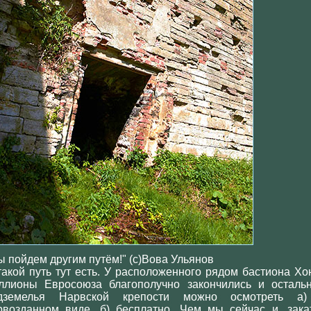
ы пойдем другим путём!" (с)Вова Ульянов
такой путь тут есть. У расположенного рядом бастиона Хо
ллионы Евросоюза благополучно закончились и осталь
дземелья Нарвской крепости можно осмотреть а
рвозданном виде, б) бесплатно. Чем мы сейчас и, зака