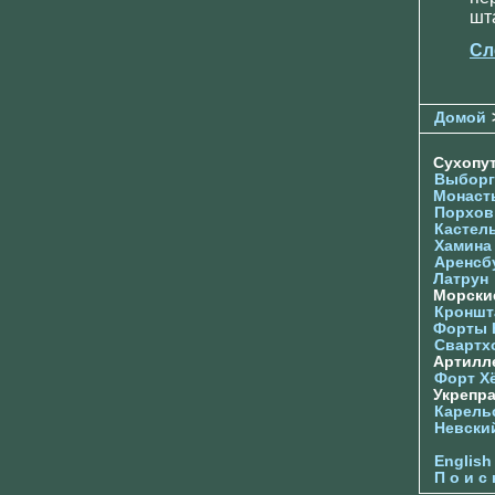
шт
Сл
Домой
Сухопу
Выборг
Монаст
Порхов
Кастел
Хамина
Аренсб
Латрун
Морски
Кроншта
Форты
Свартх
Артилл
Форт Х
Укрепр
Карель
Невски
English
П о и с 