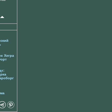
ский
ь
ен
Хегра
орт
дт:
орка
арсборг
йма