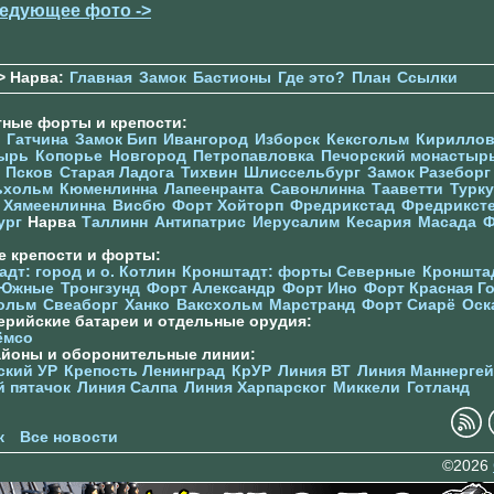
едующее фото ->
> Нарва:
Главная
Замок
Бастионы
Где это?
План
Ссылки
тные форты и крепости:
Гатчина
Замок Бип
Ивангород
Изборск
Кексгольм
Кириллов
ырь
Копорье
Новгород
Петропавловка
Печорcкий монастыр
Псков
Старая Ладога
Тихвин
Шлиссельбург
Замок Разеборг
ьхольм
Кюменлинна
Лапеенранта
Савонлинна
Тааветти
Турку
Хямеенлинна
Висбю
Форт Хойторп
Фредрикстад
Фредрикст
ург
Нарва
Таллинн
Антипатрис
Иерусалим
Кесария
Масада
Ф
е крепости и форты:
дт: город и о. Котлин
Кронштадт: форты Северные
Кроншта
 Южные
Тронгзунд
Форт Александр
Форт Ино
Форт Красная Г
ольм
Свеаборг
Ханко
Ваксхольм
Марстранд
Форт Сиарё
Оск
ерийские батареи и отдельные орудия:
ёмсо
айоны и оборонительные линии:
ский УР
Крепость Ленинград
КрУР
Линия ВТ
Линия Маннерге
й пятачок
Линия Салпа
Линия Харпарског
Миккели
Готланд
к
Все новости
©2026