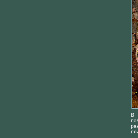
В 
по
ра
пли