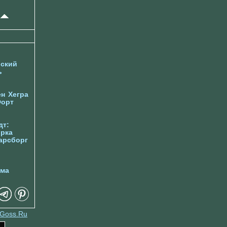
ский
ь
ен
Хегра
орт
дт:
орка
арсборг
йма
Goss.Ru