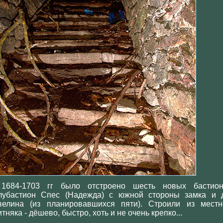
1684-1703 гг было отстроено шесть новых бастион
лубастион Спес (Надежда) с южной стороны замка и 
велина (из планировавшихся пяти). Строили из местн
тняка - дёшево, быстро, хоть и не очень крепко...