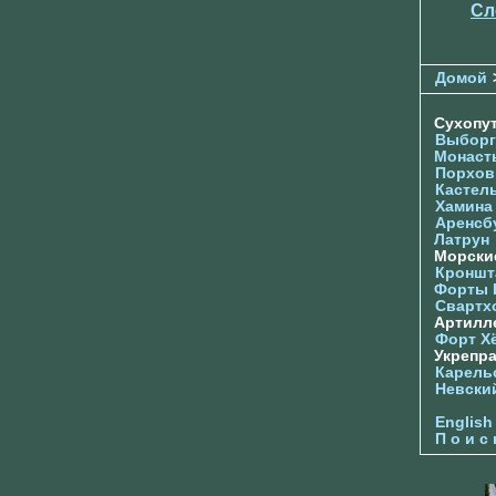
Сл
Домой
Сухопу
Выборг
Монаст
Порхов
Кастел
Хамина
Аренсб
Латрун
Морски
Кроншта
Форты
Свартх
Артилл
Форт Х
Укрепр
Карель
Невски
English
П о и с 