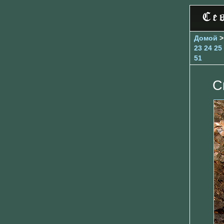
Домой
23
24
25
51
С