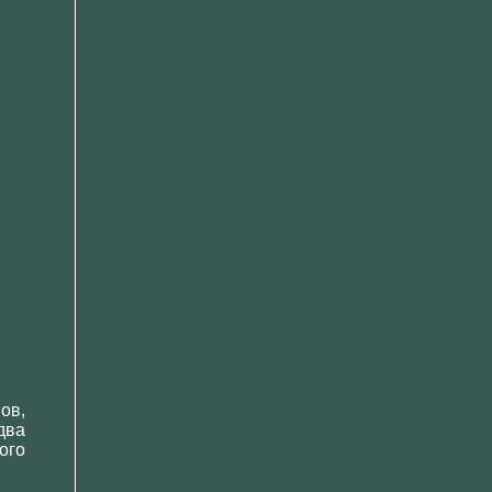
ов,
два
ого