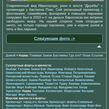
Современный вид Ивангорода, реки и моста "Дружбы" с
променада у бастиона Пакс. Сей роскошный променад с
фонтанами, скамейками, фонарями и пивными ларьками
сооружен был в 2010-х гг на деньги Евросоюза как витрина
свободного мира. На нашей стороне тоже соорудили
нечто, но только гораздо скромнее, уже и короче разов в
пять и без ларьков.
Следующее фото ->
Домой
> Нарва:
Главная
Замок
Бастионы
Где это?
План
Ссылки
Сухопутные форты и крепости:
Выборг
Гатчина
Замок Бип
Ивангород
Изборск
Кексгольм
Кирилловский Монастырь
Копорье
Новгород
Петропавловка
Печорcкий монастырь
Порхов
Псков
Старая Ладога
Тихвин
Шлиссельбург
Замок Разеборг
Кастельхольм
Кюменлинна
Лапеенранта
Савонлинна
Тааветти
Турку
Хамина
Хямеенлинна
Висбю
Форт Хойторп
Фредрикстад
Фредрикстен
Хегра
Аренсбург
Нарва
Таллинн
Антипатрис
Иерусалим
Кесария
Масада
Форт Латрун
Морские крепости и форты:
Кронштадт: город и о. Котлин
Кронштадт: форты Северные
Кронштадт: Форты Южные
Тронгзунд
Форт Александр
Форт Ино