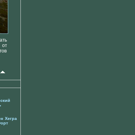
ать
 от
тов
ский
ь
ен
Хегра
орт