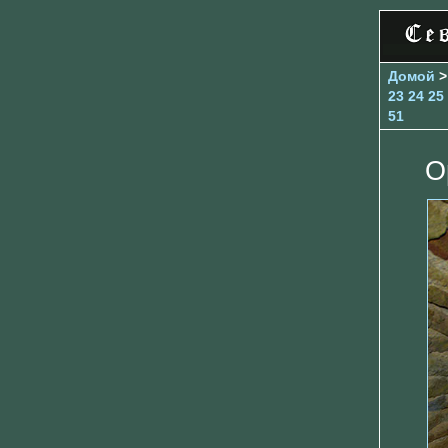
Домой
23
24
25
51
О