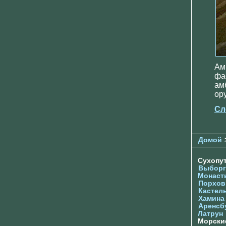
Ам
фа
ам
ор
Сл
Домой
Сухопу
Выборг
Монаст
Порхов
Кастел
Хамина
Аренсб
Латрун
Морски