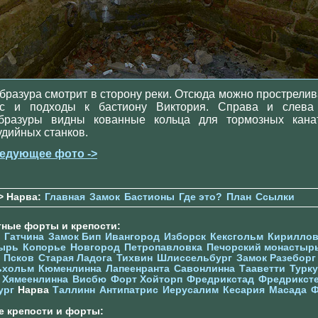
бразура смотрит в сторону реки. Отсюда можно прострелив
с и подходы к бастиону Виктория. Справа и слева
бразуры видны кованные кольца для тормозных кана
удийных станков.
едующее фото ->
> Нарва:
Главная
Замок
Бастионы
Где это?
План
Ссылки
тные форты и крепости:
Гатчина
Замок Бип
Ивангород
Изборск
Кексгольм
Кириллов
ырь
Копорье
Новгород
Петропавловка
Печорcкий монастыр
Псков
Старая Ладога
Тихвин
Шлиссельбург
Замок Разеборг
ьхольм
Кюменлинна
Лапеенранта
Савонлинна
Тааветти
Турку
Хямеенлинна
Висбю
Форт Хойторп
Фредрикстад
Фредрикст
ург
Нарва
Таллинн
Антипатрис
Иерусалим
Кесария
Масада
Ф
е крепости и форты: