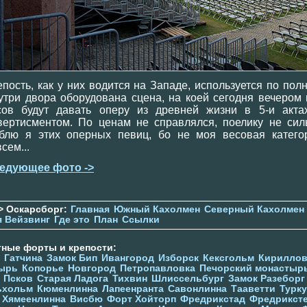
епость, как у них водится на Западе, используется по полн
утри двора оборудована сцена, на коей сегодня вечером 
сов будут давать оперу из древней жизни в 5-и акта
вертисментом. По ценам не справлялся, поелику не сил
блю я этих оперных певиц, бо не моя весовая катего
сем...
едующее фото ->
> Оскарсборг:
Главная
Южный Кахолмен
Северный Кахолмен
я Вейзвинг
Где это
План
Ссылки
тные форты и крепости:
Гатчина
Замок Бип
Ивангород
Изборск
Кексгольм
Кириллов
ырь
Копорье
Новгород
Петропавловка
Печорcкий монастыр
Псков
Старая Ладога
Тихвин
Шлиссельбург
Замок Разеборг
ьхольм
Кюменлинна
Лапеенранта
Савонлинна
Тааветти
Турку
Хямеенлинна
Висбю
Форт Хойторп
Фредрикстад
Фредрикст