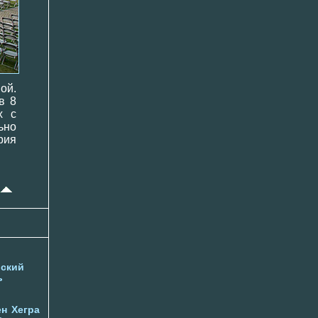
ой.
в 8
х с
ьно
рия
ский
ь
ен
Хегра