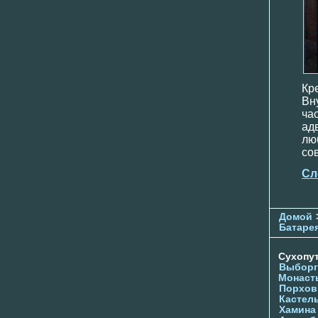
Кр
Вн
ча
ад
лю
сов
Сл
Домой
Батаре
Сухопу
Выборг
Монаст
Порхов
Кастел
Хамина