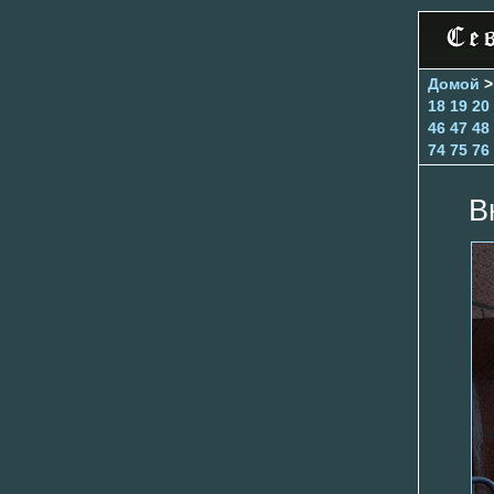
Домой
18
19
20
46
47
48
74
75
76
В