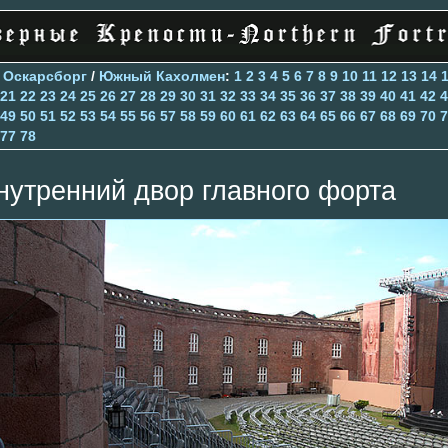
>
Оскарсборг
/
Южный Кахолмен
:
1
2
3
4
5
6
7
8
9
10
11
12
13
14
21
22
23
24
25
26
27
28
29
30
31
32
33
34
35
36
37
38
39
40
41
42
4
49
50
51
52
53
54
55
56
57
58
59
60
61
62
63
64
65
66
67
68
69
70
7
77
78
нутренний двор главного форта