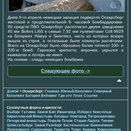
Днём 9-го апреля немецкая авиация подвергли Оскарсборг
жестокой и продолжительной 9- часовой бомбардировке.
Из средств ПВО Оскарсборг располагал двумя шведскими
40 мм Bofors L/60 и семью 7,92 мм пулемётами Colt M/29
на батареях Håøya и Seiersten, часть из которых вскоре
вышла из строя, а остальные были покинуты расчётами.
Всего на Оскарсборг было сброшено более пятисот 100- и
200-кг бомб. Гарнизон крепости, впрочем, укрылся в
казематах и потерь не имел.
На снимке - следы немецких бомбёжек.
Следующее фото ->
Домой
> Оскарсборг:
Главная
Южный Кахолмен
Северный
Кахолмен
Батарея Вейзвинг
Где это
План
Ссылки
Сухопутные форты и крепости:
Выборг
Гатчина
Замок Бип
Ивангород
Изборск
Кексгольм
Кирилловский Монастырь
Копорье
Новгород
Петропавловка
Печорcкий монастырь
Порхов
Псков
Старая Ладога
Тихвин
Шлиссельбург
Замок Разеборг
Кастельхольм
Кюменлинна
Лапеенранта
Савонлинна
Тааветти
Турку
Хамина
Хямеенлинна