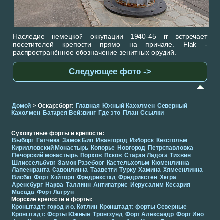
Наследие немецкой оккупации 1940-45 гг встречает
посетителей крепости прямо на причале. Flak -
распространённое обозначение зенитных орудий.
Следующее фото ->
Домой
> Оскарсборг:
Главная
Южный Кахолмен
Северный
Кахолмен
Батарея Вейзвинг
Где это
План
Ссылки
Сухопутные форты и крепости:
Выборг
Гатчина
Замок Бип
Ивангород
Изборск
Кексгольм
Кирилловский Монастырь
Копорье
Новгород
Петропавловка
Печорcкий монастырь
Порхов
Псков
Старая Ладога
Тихвин
Шлиссельбург
Замок Разеборг
Кастельхольм
Кюменлинна
Лапеенранта
Савонлинна
Тааветти
Турку
Хамина
Хямеенлинна
Висбю
Форт Хойторп
Фредрикстад
Фредрикстен
Хегра
Аренсбург
Нарва
Таллинн
Антипатрис
Иерусалим
Кесария
Масада
Форт Латрун
Морские крепости и форты:
Кронштадт: город и о. Котлин
Кронштадт: форты Северные
Кронштадт: Форты Южные
Тронгзунд
Форт Александр
Форт Ино