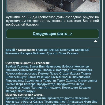
аутентичное 5-и дм крепостное дульнозарядное орудие на
аутентичном-же крепостном станке в каземате Восточной
прибрежной батареи.
Следующее фото ->
Домой
> Оскарсборг:
Главная
Южный Кахолмен
Северный
Кахолмен
Батарея Вейзвинг
Где это
План
Ссылки
Сухопутные форты и крепости:
Выборг
Гатчина
Замок Бип
Ивангород
Изборск
Кексгольм
Кирилловский Монастырь
Копорье
Новгород
Петропавловка
Печорcкий монастырь
Порхов
Псков
Старая Ладога
Тихвин
Шлиссельбург
Замок Разеборг
Кастельхольм
Кюменлинна
Лапеенранта
Савонлинна
Тааветти
Турку
Хамина
Хямеенлинна
Висбю
Форт Хойторп
Фредрикстад
Фредрикстен
Хегра
Аренсбург
Нарва
Таллинн
Антипатрис
Иерусалим
Кесария
Масада
Форт Латрун
Морские крепости и форты:
Кронштадт: город и о. Котлин
Кронштадт: форты Северные
Кронштадт: Форты Южные
Тронгзунд
Форт Александр
Форт Ино