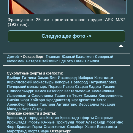
Французское 25 мм противотанковое орудие APX M/37
(1937 год).
Следующее фото ->
Домой
> Оскарсборг:
Главная
Южный Кахолмен
Северный
Кахолмен
Батарея Вейзвинг
Где это
План
Ссылки
Сухопутные форты и крепости:
Выборг
Гатчина
Замок Бип
Ивангород
Изборск
Кексгольм
Кирилловский Монастырь
Копорье
Новгород
Петропавловка
Печорcкий монастырь
Порхов
Псков
Старая Ладога
Тихвин
Шлиссельбург
Замок Разеборг
Кастельхольм
Кюменлинна
Лапеенранта
Савонлинна
Тааветти
Турку
Хамина
Хямеенлинна
Висбю
Форт Хойторп
Фредрикстад
Фредрикстен
Хегра
Аренсбург
Нарва
Таллинн
Антипатрис
Иерусалим
Кесария
Масада
Форт Латрун
Морские крепости и форты:
Кронштадт: город и о. Котлин
Кронштадт: форты Северные
Кронштадт: Форты Южные
Тронгзунд
Форт Александр
Форт Ино
Форт Красная Горка
Свартхольм
Свеаборг
Ханко
Ваксхольм
Марстранд
Форт Сиарё
Оскарсборг