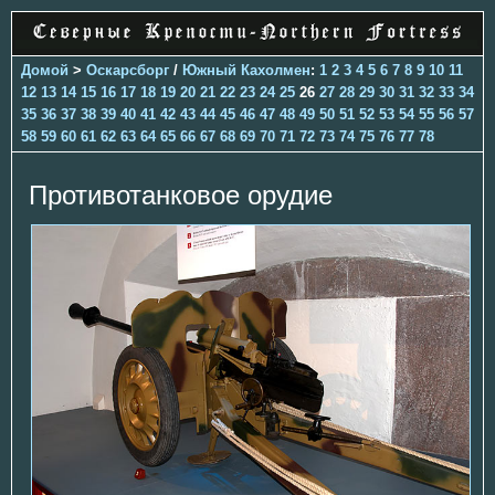
Домой
>
Оскарсборг
/
Южный Кахолмен
:
1
2
3
4
5
6
7
8
9
10
11
12
13
14
15
16
17
18
19
20
21
22
23
24
25
26
27
28
29
30
31
32
33
34
35
36
37
38
39
40
41
42
43
44
45
46
47
48
49
50
51
52
53
54
55
56
57
58
59
60
61
62
63
64
65
66
67
68
69
70
71
72
73
74
75
76
77
78
Противотанковое орудие