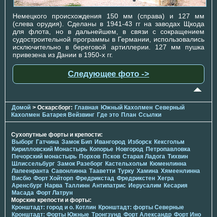
Немецкого происхождения 150 мм (справа) и 127 мм
(слева орудия). Сделаны в 1941-43 гг на заводах Щкода
для флота, но в дальнейшем, в связи с сокращением
судостроительной программы в Германии, использовались
исключительно в береговой артиллерии. 127 мм пушка
привезена из Дании в 1950-х гг.
Следующее фото ->
Домой
> Оскарсборг:
Главная
Южный Кахолмен
Северный
Кахолмен
Батарея Вейзвинг
Где это
План
Ссылки
Сухопутные форты и крепости:
Выборг
Гатчина
Замок Бип
Ивангород
Изборск
Кексгольм
Кирилловский Монастырь
Копорье
Новгород
Петропавловка
Печорcкий монастырь
Порхов
Псков
Старая Ладога
Тихвин
Шлиссельбург
Замок Разеборг
Кастельхольм
Кюменлинна
Лапеенранта
Савонлинна
Тааветти
Турку
Хамина
Хямеенлинна
Висбю
Форт Хойторп
Фредрикстад
Фредрикстен
Хегра
Аренсбург
Нарва
Таллинн
Антипатрис
Иерусалим
Кесария
Масада
Форт Латрун
Морские крепости и форты:
Кронштадт: город и о. Котлин
Кронштадт: форты Северные
Кронштадт: Форты Южные
Тронгзунд
Форт Александр
Форт Ино