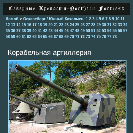
Домой
>
Оскарсборг
/
Южный Кахолмен
:
1
2
3
4
5
6
7
8
9
10
11
12
13
14
15
16
17
18
19
20
21
22
23
24
25
26
27
28
29
30
31
32
33
34
35
36
37
38
39
40
41
42
43
44
45
46
47
48
49
50
51
52
53
54
55
56
57
58
59
60
61
62
63
64
65
66
67
68
69
70
71
72
73
74
75
76
77
78
Корабельная артиллерия